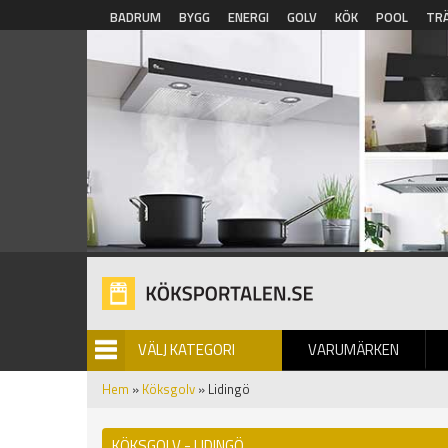
Hoppa till huvudinnehåll
BADRUM
BYGG
ENERGI
GOLV
KÖK
POOL
TR
VÄLJ KATEGORI
VARUMÄRKEN
BILDGALLERI
Hem
»
Köksgolv
» Lidingö
KÖKSGOLV - LIDINGÖ