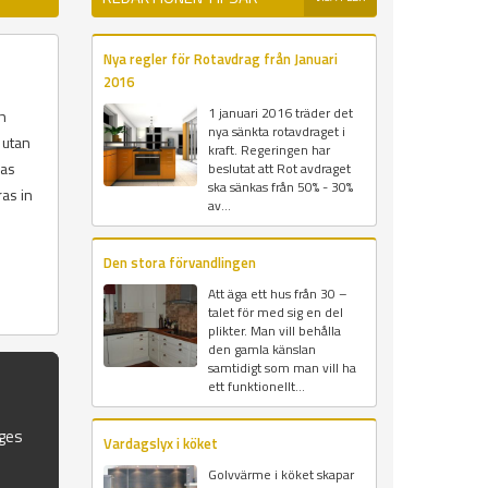
Nya regler för Rotavdrag från Januari
2016
1 januari 2016 träder det
ch
nya sänkta rotavdraget i
 utan
kraft. Regeringen har
las
beslutat att Rot avdraget
ska sänkas från 50% - 30%
ras in
av...
Den stora förvandlingen
Att äga ett hus från 30 –
talet för med sig en del
plikter. Man vill behålla
den gamla känslan
samtidigt som man vill ha
ett funktionellt...
iges
Vardagslyx i köket
Golvvärme i köket skapar