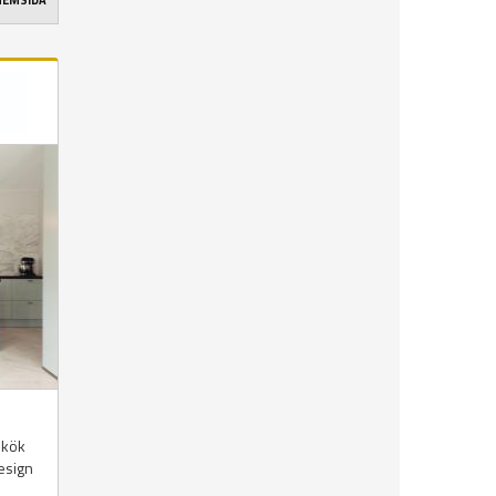
 HEMSIDA
 kök
esign