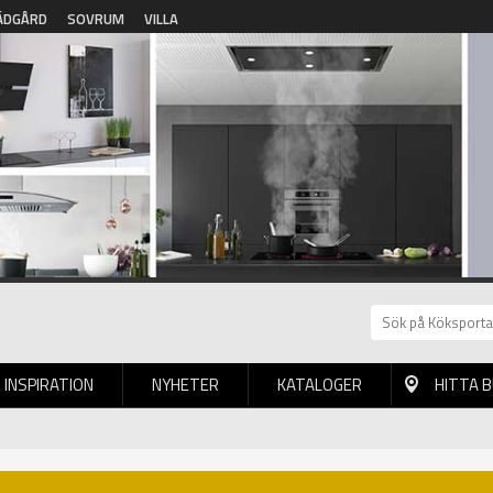
ÄDGÅRD
SOVRUM
VILLA
INSPIRATION
NYHETER
KATALOGER
HITTA 