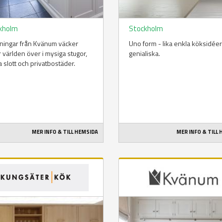
kholm
Stockholm
ningar från Kvänum väcker
Uno form - lika enkla köksidée
 världen över i mysiga stugor,
genialiska.
a slott och privatbostäder.
MER INFO & TILL HEMSIDA
MER INFO & TILL