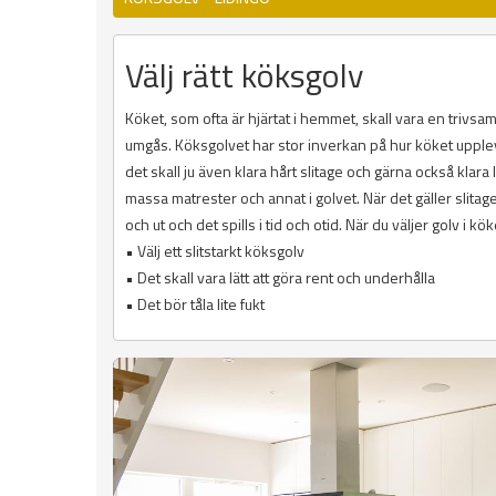
Välj rätt köksgolv
Köket, som ofta är hjärtat i hemmet, skall vara en trivs
umgås. Köksgolvet har stor inverkan på hur köket upplevs.
det skall ju även klara hårt slitage och gärna också klara l
massa matrester och annat i golvet. När det gäller slitage
och ut och det spills i tid och otid. När du väljer golv i kök
• Välj ett slitstarkt köksgolv
• Det skall vara lätt att göra rent och underhålla
• Det bör tåla lite fukt