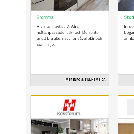
Bromma
Stoc
Riv inte – byt ut! Vi Våra
Inred
måttanpassade luck- och lådfronter
begär
är ett bra alternativ för såväl plånbok
anrik
som miljö.
MER INFO & TILL HEMSIDA