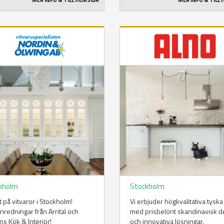
MER INFO & TILL HEMSIDA
MER INFO & TILL
kholm
Stockholm
t på vitvaror i Stockholm!
Vi erbjuder högkvalitativa tyska
nredningar från Arrital och
med prisbelönt skandinavisk d
ns Kök & Interiör!
och innovativa lösningar.