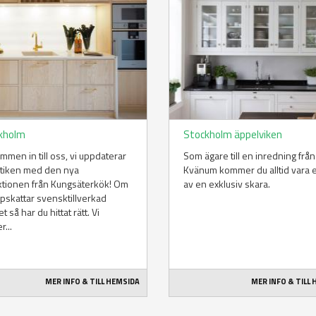
kholm
Stockholm äppelviken
mmen in till oss, vi uppdaterar
Som ägare till en inredning från
utiken med den nya
Kvänum kommer du alltid vara 
ktionen från Kungsäterkök! Om
av en exklusiv skara.
pskattar svensktillverkad
et så har du hittat rätt. Vi
r...
MER INFO & TILL HEMSIDA
MER INFO & TILL