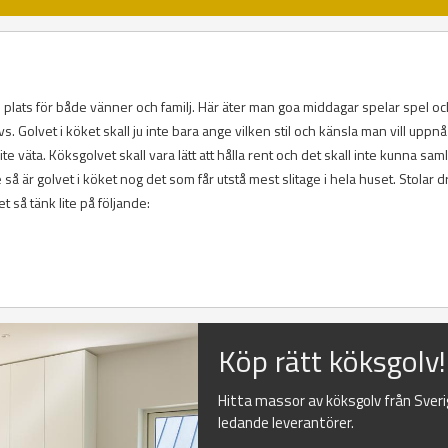
am plats för både vänner och familj. Här äter man goa middagar spelar spel o
 Golvet i köket skall ju inte bara ange vilken stil och känsla man vill uppnå
ite väta. Köksgolvet skall vara lätt att hålla rent och det skall inte kunna sam
 så är golvet i köket nog det som får utstå mest slitage i hela huset. Stolar d
et så tänk lite på följande:
Köp rätt köksgolv!
Hitta massor av köksgolv från Sver
ledande leverantörer.