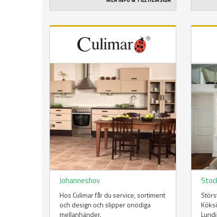
MER INFO & TILL HEMSIDA
Johanneshov
Stoc
Hos Culimar får du service, sortiment
Störs
och design och slipper onödiga
Köksi
mellanhänder.
Lundi