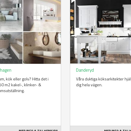
hagen
Danderyd
m, kök eller golv? Hitta det i
Våra duktiga köksarkitekter hjä
50 m2 kakel-, klinker- &
dig hela vägen.
msutställning.