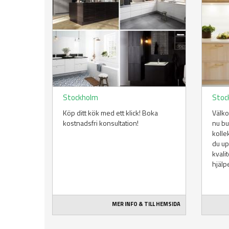
Stockholm
Stoc
Köp ditt kök med ett klick! Boka
Välko
kostnadsfri konsultation!
nu b
kolle
du up
kvalit
hjälpe
MER INFO & TILL HEMSIDA