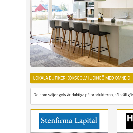
LOKALA BUTIKER KÖKSGOLV I LIDINGÖ MED OMNEJD
De som säljer golv är duktiga på produkterna, så ställ gär