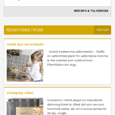
MER INFO & TILL HEMSIDA
REDAKTIONEN TIPSAR
VISA FLER
Undvik dyra vattenskador
Undvik kostsamma vattenskador - Skaffa
en vattenfelsbrytare! En vattenläcka hemma
är lika oväntad som ovälkommen.
Efterföljden blir dryg...
Vardagslyx i köket
Golvvärme i köket skapar en inbjudande
stämning Köket är oftast det som ses som
hemmets hjärta, där vill vi kunna samlas för
att äta, umgås...