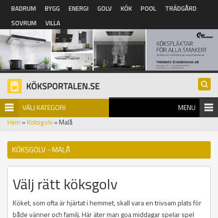
Hoppa till huvudinnehåll
BADRUM
BYGG
ENERGI
GOLV
KÖK
POOL
TRÄDGÅRD
SOVRUM
VILLA
VÄLJ KATEGORI
MENU
Hem
»
Köksgolv
» Malå
KÖKSGOLV - MALÅ
Välj rätt köksgolv
Köket, som ofta är hjärtat i hemmet, skall vara en trivsam plats för
både vänner och familj. Här äter man goa middagar spelar spel