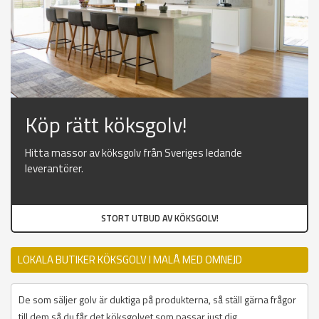
Köp rätt köksgolv!
Hitta massor av köksgolv från Sveriges ledande
leverantörer.
STORT UTBUD AV KÖKSGOLV!
LOKALA BUTIKER KÖKSGOLV I MALÅ MED OMNEJD
De som säljer golv är duktiga på produkterna, så ställ gärna frågor
till dem så du får det köksgolvet som passar just dig.