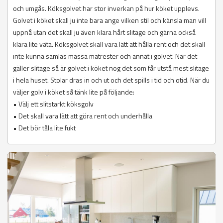
och umgås. Köksgolvet har stor inverkan på hur köket upplevs.
Golvet i köket skall ju inte bara ange vilken stil och känsla man vill
uppnå utan det skall ju även klara hårt slitage och gärna också
klara lite väta. Köksgolvet skall vara lätt att hålla rent och det skall
inte kunna samlas massa matrester och annat i golvet. När det
gäller slitage så är golvet i köket nog det som får utstå mest slitage
i hela huset. Stolar dras in och ut och det spills i tid och otid. När du
väljer golv i köket så tänk lite på följande:
• Välj ett slitstarkt köksgolv
• Det skall vara lätt att göra rent och underhålla
• Det bör tåla lite fukt