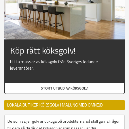
Köp rätt köksgolv!
Hitta massor av köksgolv från Sveriges ledande
leverantörer.
STORT UTBUD AV KÖKSGOLV!
LOKALA BUTIKER KÖKSGOLV I MALUNG MED OMNEJD
De som säljer golv är duktiga på produkterna, så ställ gärna frågor
till dem så du får det köksgolvet som passar just dig.