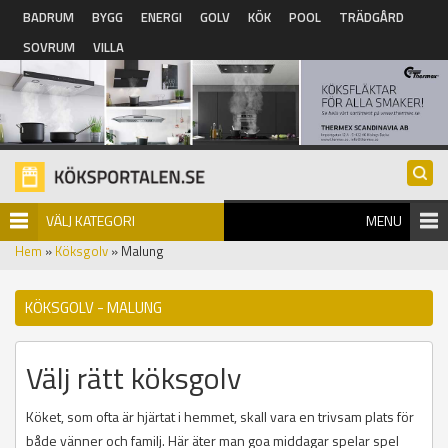
Hoppa till huvudinnehåll
BADRUM
BYGG
ENERGI
GOLV
KÖK
POOL
TRÄDGÅRD
SOVRUM
VILLA
VÄLJ KATEGORI
MENU
Hem
»
Köksgolv
» Malung
KÖKSGOLV - MALUNG
Välj rätt köksgolv
Köket, som ofta är hjärtat i hemmet, skall vara en trivsam plats för
både vänner och familj. Här äter man goa middagar spelar spel