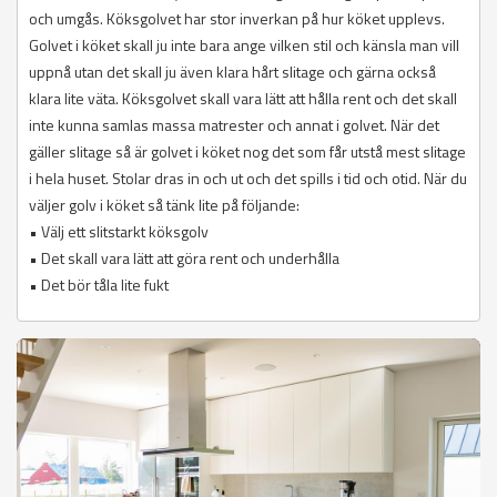
och umgås. Köksgolvet har stor inverkan på hur köket upplevs.
Golvet i köket skall ju inte bara ange vilken stil och känsla man vill
uppnå utan det skall ju även klara hårt slitage och gärna också
klara lite väta. Köksgolvet skall vara lätt att hålla rent och det skall
inte kunna samlas massa matrester och annat i golvet. När det
gäller slitage så är golvet i köket nog det som får utstå mest slitage
i hela huset. Stolar dras in och ut och det spills i tid och otid. När du
väljer golv i köket så tänk lite på följande:
• Välj ett slitstarkt köksgolv
• Det skall vara lätt att göra rent och underhålla
• Det bör tåla lite fukt