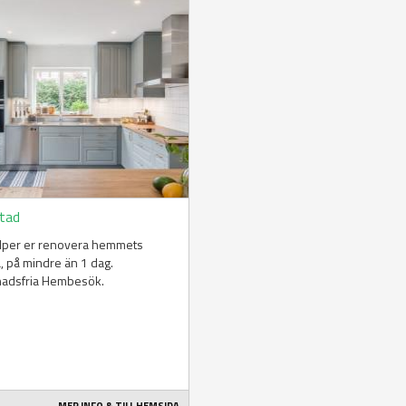
stad
älper er renovera hemmets
a, på mindre än 1 dag.
nadsfria Hembesök.