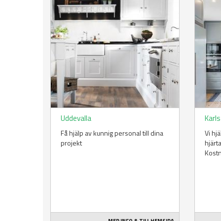
Uddevalla
Karl
Få hjälp av kunnig personal till dina
Vi hj
projekt
hjärt
Kost