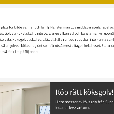
am plats för både vänner och familj. Här äter man goa middagar spelar spel o
 Golvet i köket skall ju inte bara ange vilken stil och känsla man vill uppnå
ite väta. Köksgolvet skall vara lätt att hålla rent och det skall inte kunna sam
 så är golvet i köket nog det som får utstå mest slitage i hela huset. Stolar d
et så tänk lite på följande:
Köp rätt köksgolv!
Hitta massor av köksgolv från Sver
ledande leverantörer.