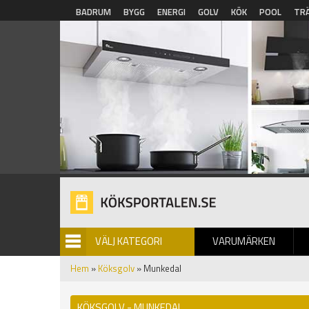
Hoppa till huvudinnehåll
BADRUM
BYGG
ENERGI
GOLV
KÖK
POOL
TR
VÄLJ KATEGORI
VARUMÄRKEN
BILDGALLERI
Hem
»
Köksgolv
» Munkedal
KÖKSGOLV - MUNKEDAL