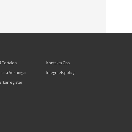
å Portalen
Kontakta Oss
ulära Sökningar
Integritetspolicy
verkarregister