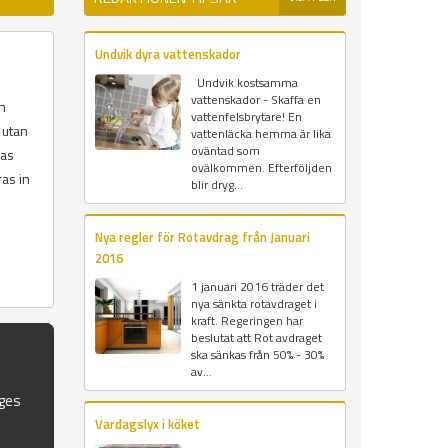
Undvik dyra vattenskador
Undvik kostsamma
vattenskador - Skaffa en
ch
vattenfelsbrytare! En
 utan
vattenläcka hemma är lika
oväntad som
las
ovälkommen. Efterföljden
ras in
blir dryg...
Nya regler för Rotavdrag från Januari
2016
1 januari 2016 träder det
nya sänkta rotavdraget i
kraft. Regeringen har
beslutat att Rot avdraget
ska sänkas från 50% - 30%
av...
iges
Vardagslyx i köket