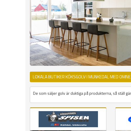
LOKALA BUTIKER KÖKSGOLV I MUNKEDAL MED OMNE
De som säljer golv är duktiga på produkterna, så ställ gär