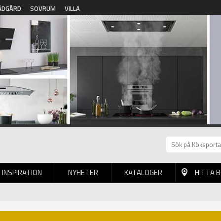
ÄDGÅRD
SOVRUM
VILLA
INSPIRATION
NYHETER
KATALOGER
HITTA 