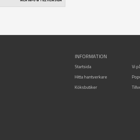
MER INFO & TILL HEMSIDA
INFORMATION
Startsida
Vi p
Hitta hantverkare
Pop
Köksbutiker
Till