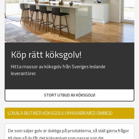
Köp rätt köksgolv!
Hitta massor av köksgolv från Sveriges ledande
leverantörer.
STORT UTBUD AV KÖKSGOLV!
LOKALA BUTIKER KÖKSGOLV I NYKVARN MED OMNEJD
De som säljer golv är duktiga på produkterna, så ställ gärna frågor
till dem så du får det köksgolvet som passar just dig.