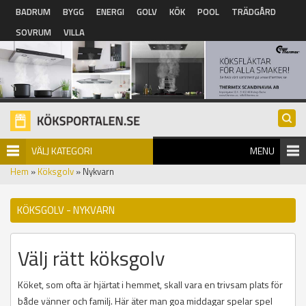
Hoppa till huvudinnehåll
BADRUM
BYGG
ENERGI
GOLV
KÖK
POOL
TRÄDGÅRD
SOVRUM
VILLA
VÄLJ KATEGORI
MENU
Hem
»
Köksgolv
» Nykvarn
KÖKSGOLV - NYKVARN
Välj rätt köksgolv
Köket, som ofta är hjärtat i hemmet, skall vara en trivsam plats för
både vänner och familj. Här äter man goa middagar spelar spel