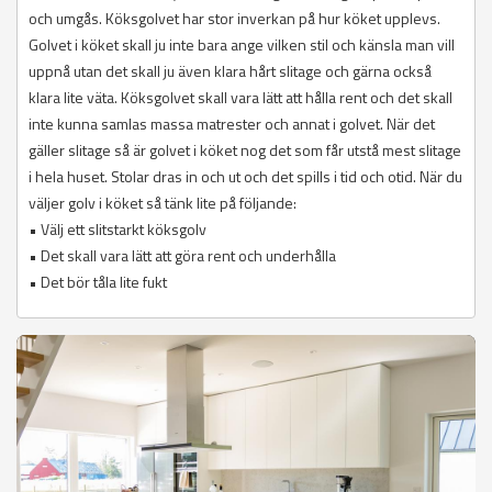
och umgås. Köksgolvet har stor inverkan på hur köket upplevs.
Golvet i köket skall ju inte bara ange vilken stil och känsla man vill
uppnå utan det skall ju även klara hårt slitage och gärna också
klara lite väta. Köksgolvet skall vara lätt att hålla rent och det skall
inte kunna samlas massa matrester och annat i golvet. När det
gäller slitage så är golvet i köket nog det som får utstå mest slitage
i hela huset. Stolar dras in och ut och det spills i tid och otid. När du
väljer golv i köket så tänk lite på följande:
• Välj ett slitstarkt köksgolv
• Det skall vara lätt att göra rent och underhålla
• Det bör tåla lite fukt