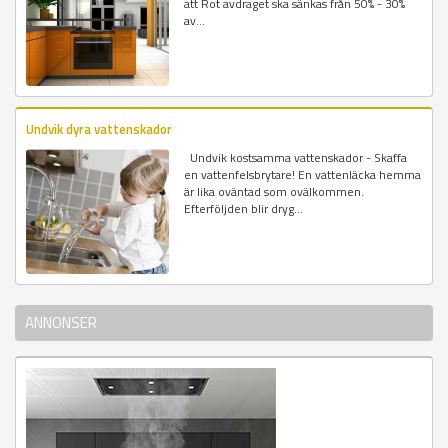
att Rot avdraget ska sänkas från 50% - 30%
av...
Undvik dyra vattenskador
Undvik kostsamma vattenskador - Skaffa
en vattenfelsbrytare! En vattenläcka hemma
är lika oväntad som ovälkommen.
Efterföljden blir dryg...
ANNONSER