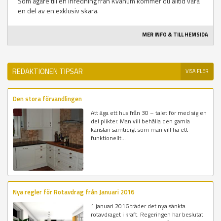
Som ägare till en inredning från Kvänum kommer du alltid vara
en del av en exklusiv skara.
MER INFO & TILL HEMSIDA
REDAKTIONEN TIPSAR
VISA FLER
Den stora förvandlingen
Att äga ett hus från 30 – talet för med sig en
del plikter. Man vill behålla den gamla
känslan samtidigt som man vill ha ett
funktionellt...
Nya regler för Rotavdrag från Januari 2016
1 januari 2016 träder det nya sänkta
rotavdraget i kraft. Regeringen har beslutat