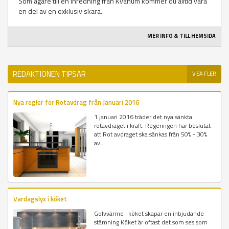
Som ägare till en inredning från Kvänum kommer du alltid vara
en del av en exklusiv skara.
MER INFO & TILL HEMSIDA
REDAKTIONEN TIPSAR
VISA FLER
Nya regler för Rotavdrag från Januari 2016
1 januari 2016 träder det nya sänkta
rotavdraget i kraft. Regeringen har beslutat
att Rot avdraget ska sänkas från 50% - 30%
av...
Vardagslyx i köket
Golvvärme i köket skapar en inbjudande
stämning Köket är oftast det som ses som