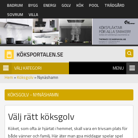
Hoppa till huvudinnehåll
BADRUM
BYGG
ENERGI
GOLV
KÖK
POOL
TRÄDGÅRD
SOVRUM
VILLA
VÄLJ KATEGORI
MENU
Hem
»
Köksgolv
» Nynäshamn
KÖKSGOLV - NYNÄSHAMN
Välj rätt köksgolv
Köket, som ofta är hjärtat i hemmet, skall vara en trivsam plats för
både vänner och familj. Här äter man goa middagar spelar spel