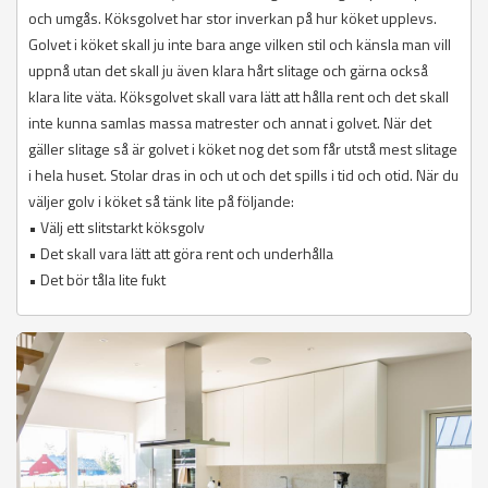
och umgås. Köksgolvet har stor inverkan på hur köket upplevs.
Golvet i köket skall ju inte bara ange vilken stil och känsla man vill
uppnå utan det skall ju även klara hårt slitage och gärna också
klara lite väta. Köksgolvet skall vara lätt att hålla rent och det skall
inte kunna samlas massa matrester och annat i golvet. När det
gäller slitage så är golvet i köket nog det som får utstå mest slitage
i hela huset. Stolar dras in och ut och det spills i tid och otid. När du
väljer golv i köket så tänk lite på följande:
• Välj ett slitstarkt köksgolv
• Det skall vara lätt att göra rent och underhålla
• Det bör tåla lite fukt