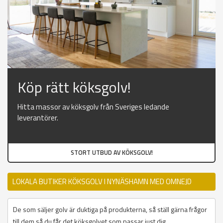
Köp rätt köksgolv!
Hitta massor av köksgolv från Sveriges ledande
leverantörer.
STORT UTBUD AV KÖKSGOLV!
LOKALA BUTIKER KÖKSGOLV I NYNÄSHAMN MED OMNEJD
De som säljer golv är duktiga på produkterna, så ställ gärna frågor
till dem så du får det köksgolvet som passar just dig.