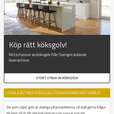
Köp rätt köksgolv!
Hitta massor av köksgolv från Sveriges ledande
leverantörer.
STORT UTBUD AV KÖKSGOLV!
LOKALA BUTIKER KÖKSGOLV I OSKARSHAMN MED OMNEJD
De som säljer golv är duktiga på produkterna, så ställ gärna frågor
till dem så du får det köksgolvet som passar just dig.