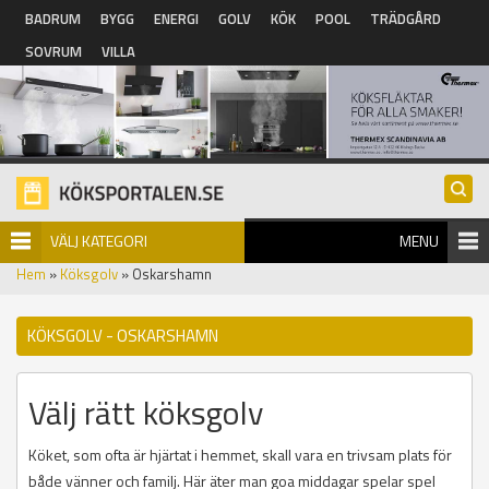
Hoppa till huvudinnehåll
BADRUM
BYGG
ENERGI
GOLV
KÖK
POOL
TRÄDGÅRD
SOVRUM
VILLA
VÄLJ KATEGORI
MENU
Hem
»
Köksgolv
» Oskarshamn
KÖKSGOLV - OSKARSHAMN
Välj rätt köksgolv
Köket, som ofta är hjärtat i hemmet, skall vara en trivsam plats för
både vänner och familj. Här äter man goa middagar spelar spel