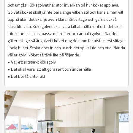
och umgås. Köksgolvet har stor inverkan på hur köket upplevs.
Golvet i köket skall ju inte bara ange vilken stil och känsla man vill
uppnå utan det skall ju även klara hårt slitage och gärna också
klara lite väta. Köksgolvet skall vara lätt att hålla rent och det skall
inte kunna samlas massa matrester och annat i golvet. När det
gäller slitage så är golvet i köket nog det som får utstå mest slitage
i hela huset. Stolar dras in och ut och det spills i tid och otid. När du
väljer golv i köket så tänk lite på följande:
• Välj ett slitstarkt köksgolv
• Det skall vara lätt att göra rent och underhålla
• Det bör tåla lite fukt