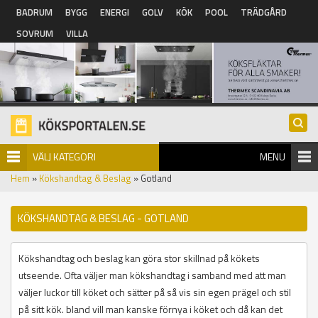
Hoppa till huvudinnehåll
BADRUM
BYGG
ENERGI
GOLV
KÖK
POOL
TRÄDGÅRD
SOVRUM
VILLA
VÄLJ KATEGORI
MENU
Hem
»
Kökshandtag & Beslag
» Gotland
KÖKSHANDTAG & BESLAG - GOTLAND
Kökshandtag och beslag kan göra stor skillnad på kökets
utseende. Ofta väljer man kökshandtag i samband med att man
väljer luckor till köket och sätter på så vis sin egen prägel och stil
på sitt kök. bland vill man kanske förnya i köket och då kan det