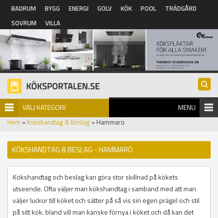
Hoppa till huvudinnehåll
BADRUM
BYGG
ENERGI
GOLV
KÖK
POOL
TRÄDGÅRD
SOVRUM
VILLA
VÄLJ KATEGORI
MENU
Hem
»
Kökshandtag & Beslag
» Hammarö
KÖKSHANDTAG & BESLAG - HAMMARÖ
Kökshandtag och beslag kan göra stor skillnad på kökets
utseende. Ofta väljer man kökshandtag i samband med att man
väljer luckor till köket och sätter på så vis sin egen prägel och stil
på sitt kök. bland vill man kanske förnya i köket och då kan det