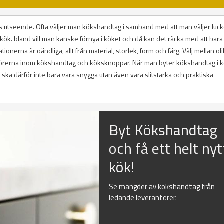
 utseende. Ofta väljer man kökshandtag i samband med att man väljer luckor
tt kök. bland vill man kanske förnya i köket och då kan det räcka med att bara
ionerna är oändliga, allt från material, storlek, form och färg. Välj mellan ol
antörerna inom kökshandtag och köksknoppar. När man byter kökshandtag i 
ska därför inte bara vara snygga utan även vara slitstarka och praktiska
Byt Kökshandtag
och få ett helt nyt
kök!
Se mängder av kökshandtag från
ledande leverantörer.