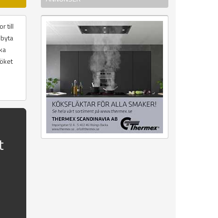
 till
 byta
ika
köket
t