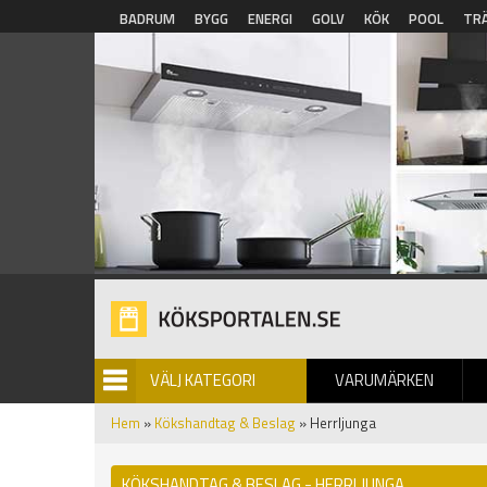
Hoppa till huvudinnehåll
BADRUM
BYGG
ENERGI
GOLV
KÖK
POOL
TR
VÄLJ KATEGORI
VARUMÄRKEN
BILDGALLERI
Hem
»
Kökshandtag & Beslag
» Herrljunga
KÖKSHANDTAG & BESLAG - HERRLJUNGA