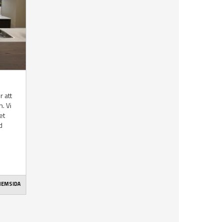
r att
n. Vi
et
d
 HEMSIDA