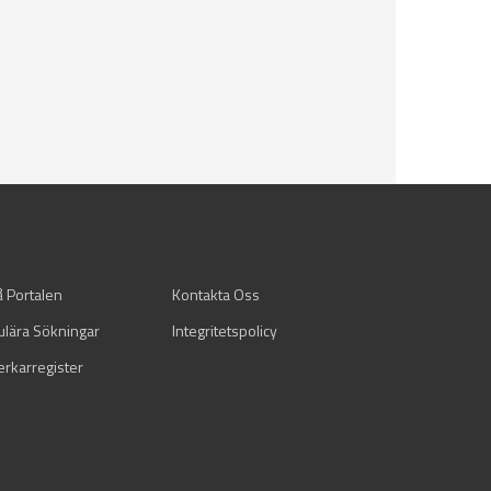
å Portalen
Kontakta Oss
ulära Sökningar
Integritetspolicy
verkarregister