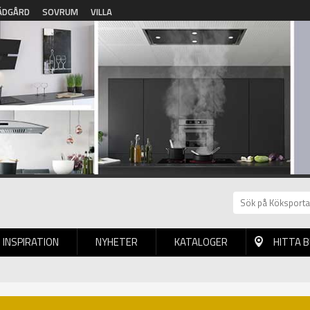
ÄDGÅRD
SOVRUM
VILLA
INSPIRATION
NYHETER
KATALOGER
HITTA 