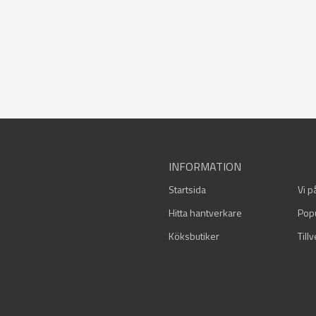
INFORMATION
Startsida
Vi p
Hitta hantverkare
Pop
Köksbutiker
Till