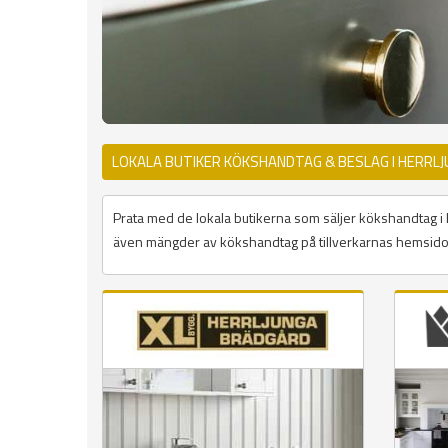
LOKALA BUTIKER KÖKSHANDTAG & BESLAG I HERRL
Prata med de lokala butikerna som säljer kökshandtag i Herr
även mängder av kökshandtag på tillverkarnas hemsidor 