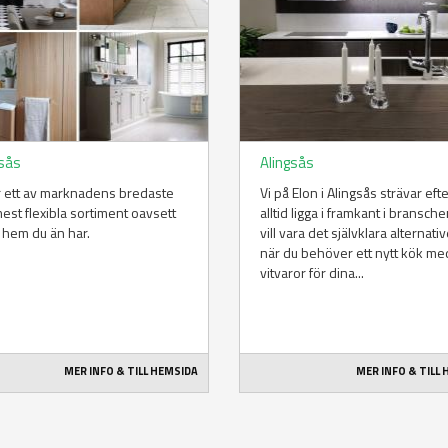
gsås
Alingsås
r ett av marknadens bredaste
Vi på Elon i Alingsås strävar efte
est flexibla sortiment oavsett
alltid ligga i framkant i bransche
t hem du än har.
vill vara det självklara alternativ
när du behöver ett nytt kök me
vitvaror för dina...
MER INFO & TILL HEMSIDA
MER INFO & TILL