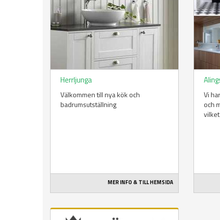
Herrljunga
Alin
Välkommen till nya kök och
Vi ha
badrumsutställning
och m
vilke
MER INFO & TILL HEMSIDA