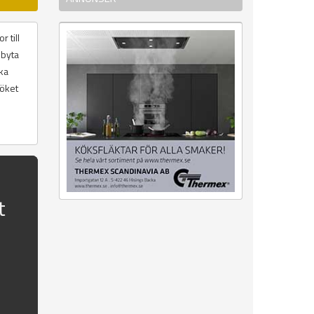
 till
 byta
ika
köket
t