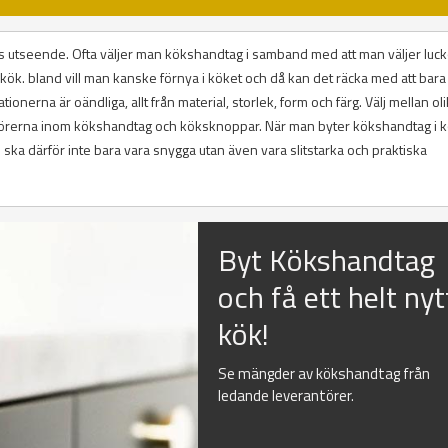
 utseende. Ofta väljer man kökshandtag i samband med att man väljer luckor
tt kök. bland vill man kanske förnya i köket och då kan det räcka med att bara
ionerna är oändliga, allt från material, storlek, form och färg. Välj mellan ol
antörerna inom kökshandtag och köksknoppar. När man byter kökshandtag i 
ska därför inte bara vara snygga utan även vara slitstarka och praktiska
Byt Kökshandtag
och få ett helt nyt
kök!
Se mängder av kökshandtag från
ledande leverantörer.