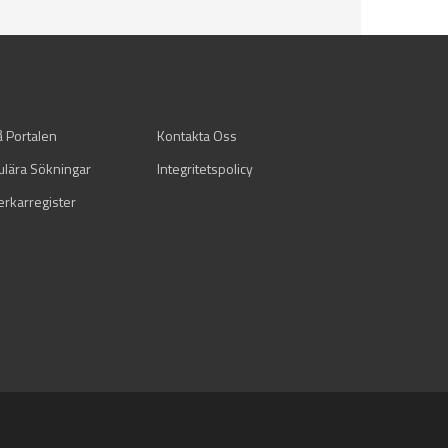
å Portalen
Kontakta Oss
ulära Sökningar
Integritetspolicy
verkarregister