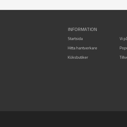
INFORMATION
Startsida
Vi p
Hitta hantverkare
Pop
Köksbutiker
Till