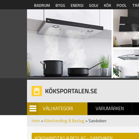
Hoppa till huvudinnehåll
BADRUM
BYGG
ENERGI
GOLV
KÖK
POOL
TR
VÄLJ KATEGORI
VARUMÄRKEN
BILDGALLERI
Hem
»
Kökshandtag & Beslag
» Sandviken
KÖKSHANDTAG & BESLAG - SANDVIKEN