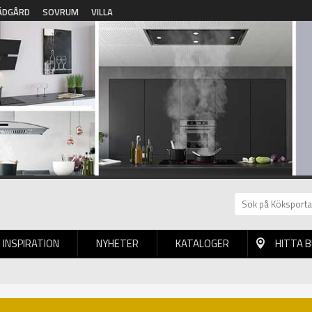
ÄDGÅRD
SOVRUM
VILLA
INSPIRATION
NYHETER
KATALOGER
HITTA 