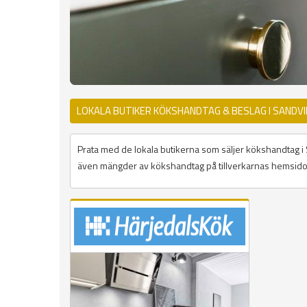
LOKALA BUTIKER KÖKSHANDTAG & BESLAG I SANDV
Prata med de lokala butikerna som säljer kökshandtag i San
även mängder av kökshandtag på tillverkarnas hemsidor 