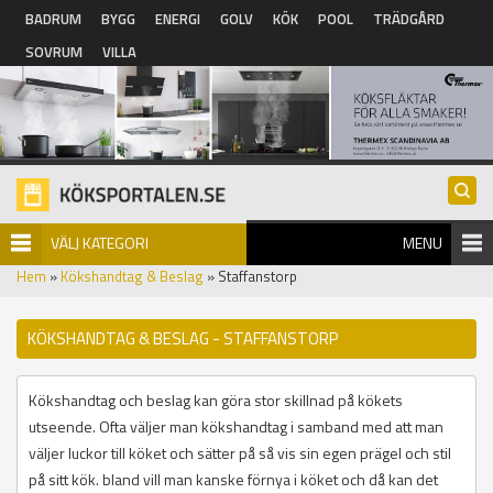
Hoppa till huvudinnehåll
BADRUM
BYGG
ENERGI
GOLV
KÖK
POOL
TRÄDGÅRD
SOVRUM
VILLA
VÄLJ KATEGORI
MENU
Hem
»
Kökshandtag & Beslag
» Staffanstorp
KÖKSHANDTAG & BESLAG - STAFFANSTORP
Kökshandtag och beslag kan göra stor skillnad på kökets
utseende. Ofta väljer man kökshandtag i samband med att man
väljer luckor till köket och sätter på så vis sin egen prägel och stil
på sitt kök. bland vill man kanske förnya i köket och då kan det