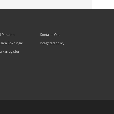
å Portalen
Kontakta Oss
ulära Sökningar
Integritetspolicy
verkarregister