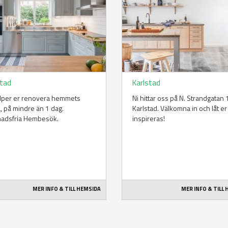
stad
Karlstad
älper er renovera hemmets
Ni hittar oss på N. Strandgatan 1
a, på mindre än 1 dag.
Karlstad. Välkomna in och låt er
nadsfria Hembesök.
inspireras!
MER INFO & TILL HEMSIDA
MER INFO & TILL