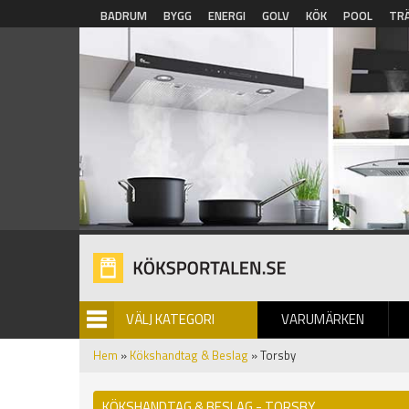
Hoppa till huvudinnehåll
BADRUM
BYGG
ENERGI
GOLV
KÖK
POOL
TR
VÄLJ KATEGORI
VARUMÄRKEN
BILDGALLERI
Hem
»
Kökshandtag & Beslag
» Torsby
KÖKSHANDTAG & BESLAG - TORSBY