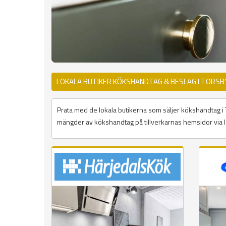
LOKALA BUTIKER KÖKSHANDTAG & BESLAG I TORSB
Prata med de lokala butikerna som säljer kökshandtag i Tor
mängder av kökshandtag på tillverkarnas hemsidor via l