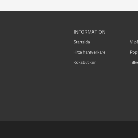
INFORMATION
Startsida
Vi p
Hitta hantverkare
Pop
Köksbutiker
Till