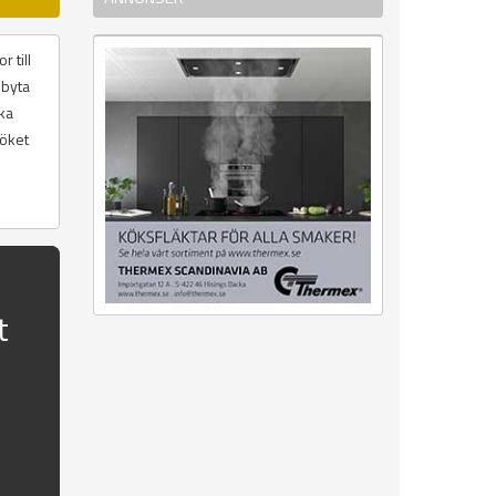
 till
 byta
ika
köket
t