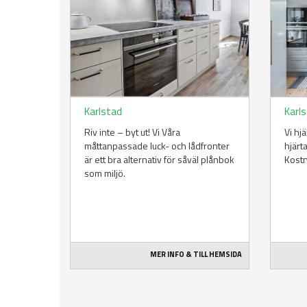
Karlstad
Karl
Riv inte – byt ut! Vi Våra
Vi hj
måttanpassade luck- och lådfronter
hjärt
är ett bra alternativ för såväl plånbok
Kost
som miljö.
MER INFO & TILL HEMSIDA