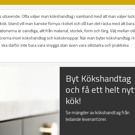
 utseende. Ofta väljer man kökshandtag i samband med att man väljer luckor
tt kök. bland vill man kanske förnya i köket och då kan det räcka med att bara
ionerna är oändliga, allt från material, storlek, form och färg. Välj mellan ol
antörerna inom kökshandtag och köksknoppar. När man byter kökshandtag i 
ska därför inte bara vara snygga utan även vara slitstarka och praktiska
Byt Kökshandtag
och få ett helt nyt
kök!
Se mängder av kökshandtag från
ledande leverantörer.