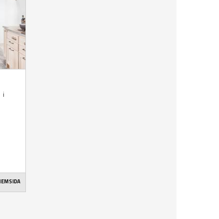
 i
 HEMSIDA