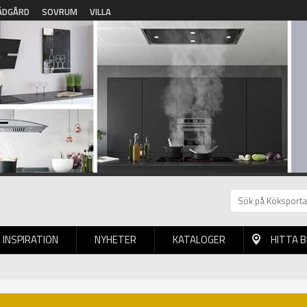
ÄDGÅRD
SOVRUM
VILLA
INSPIRATION
NYHETER
KATALOGER
HITTA 