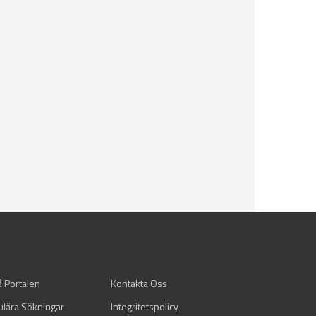
å Portalen
Kontakta Oss
ulära Sökningar
Integritetspolicy