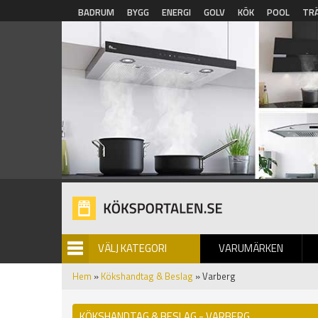
Hoppa till huvudinnehåll
BADRUM
BYGG
ENERGI
GOLV
KÖK
POOL
TR
VÄLJ KATEGORI
VARUMÄRKEN
BILDGALLERI
Hem
»
Kökshandtag & Beslag
» Varberg
KÖKSHANDTAG & BESLAG - VARBERG