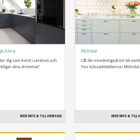
gs kärra
Mölndal
tter dig som kund i centrum och
Låt din inredningsdröm bli verk
rkligar dina drömmar!
hos köksarkitekterna i Mölndal.
MER INFO & TILL HEMSIDA
MER INFO & TILL