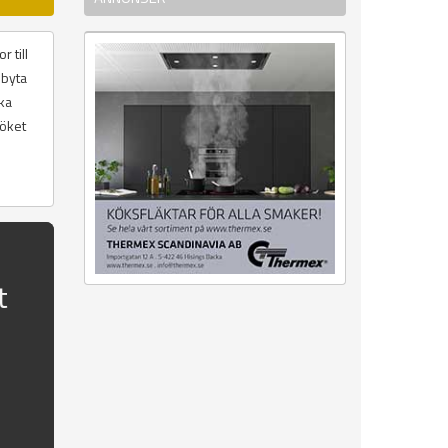
 till
 byta
ika
köket
t