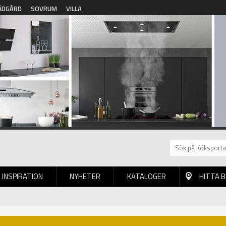
ÄDGÅRD
SOVRUM
VILLA
INSPIRATION
NYHETER
KATALOGER
HITTA 