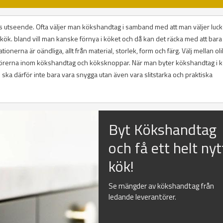
 utseende. Ofta väljer man kökshandtag i samband med att man väljer luckor
tt kök. bland vill man kanske förnya i köket och då kan det räcka med att bara
ionerna är oändliga, allt från material, storlek, form och färg. Välj mellan ol
antörerna inom kökshandtag och köksknoppar. När man byter kökshandtag i 
ska därför inte bara vara snygga utan även vara slitstarka och praktiska
Byt Kökshandtag
och få ett helt nyt
kök!
Se mängder av kökshandtag från
ledande leverantörer.