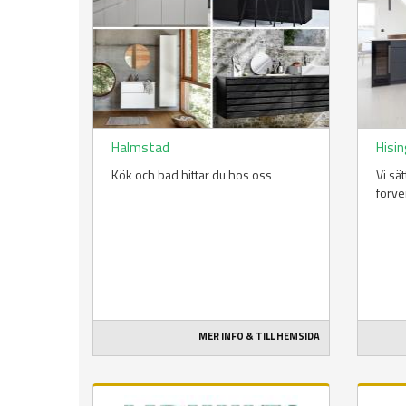
Halmstad
Hisin
Kök och bad hittar du hos oss
Vi sä
förve
MER INFO & TILL HEMSIDA