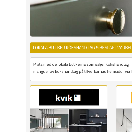
LOKALA BUTIKER KÖKSHANDTAG & BESLAG I VARBE
Prata med de lokala butikerna som säljer kökshandtag i Var
mängder av kökshandtag på tillverkarnas hemsidor via l