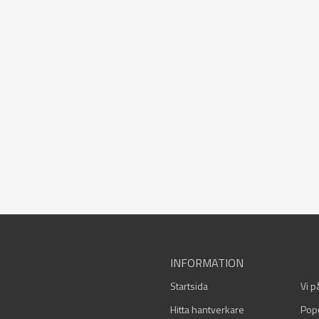
INFORMATION
Startsida
Vi p
Hitta hantverkare
Pop