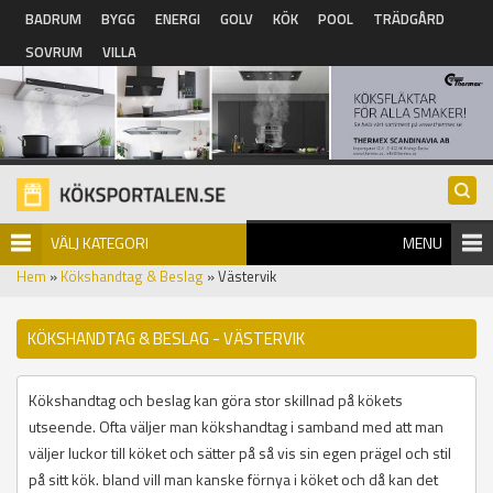
Hoppa till huvudinnehåll
BADRUM
BYGG
ENERGI
GOLV
KÖK
POOL
TRÄDGÅRD
SOVRUM
VILLA
VÄLJ KATEGORI
MENU
Hem
»
Kökshandtag & Beslag
» Västervik
KÖKSHANDTAG & BESLAG - VÄSTERVIK
Kökshandtag och beslag kan göra stor skillnad på kökets
utseende. Ofta väljer man kökshandtag i samband med att man
väljer luckor till köket och sätter på så vis sin egen prägel och stil
på sitt kök. bland vill man kanske förnya i köket och då kan det