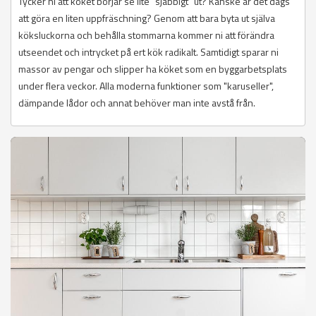
Tycker ni att köket börjar se lite "sjabbigt" ut? Kanske är det dags
att göra en liten uppfräschning? Genom att bara byta ut själva
köksluckorna och behålla stommarna kommer ni att förändra
utseendet och intrycket på ert kök radikalt. Samtidigt sparar ni
massor av pengar och slipper ha köket som en byggarbetsplats
under flera veckor. Alla moderna funktioner som "karuseller",
dämpande lådor och annat behöver man inte avstå från.