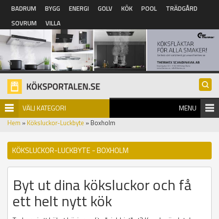
Hoppa till huvudinnehåll
BADRUM
BYGG
ENERGI
GOLV
KÖK
POOL
TRÄDGÅRD
SOVRUM
VILLA
VÄLJ KATEGORI
MENU
Hem
»
Köksluckor-Luckbyte
» Boxholm
KÖKSLUCKOR-LUCKBYTE - BOXHOLM
Byt ut dina köksluckor och få
ett helt nytt kök