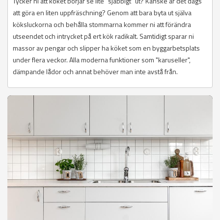
Tycker ni att köket börjar se lite "sjabbigt" ut? Kanske är det dags
att göra en liten uppfräschning? Genom att bara byta ut själva
köksluckorna och behålla stommarna kommer ni att förändra
utseendet och intrycket på ert kök radikalt. Samtidigt sparar ni
massor av pengar och slipper ha köket som en byggarbetsplats
under flera veckor. Alla moderna funktioner som "karuseller",
dämpande lådor och annat behöver man inte avstå från.