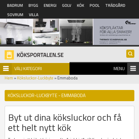
Hoppa till huvudinnehåll
BADRUM
BYGG
ENERGI
GOLV
KÖK
POOL
TRÄDGÅRD
SOVRUM
VILLA
VÄLJ KATEGORI
MENU
Hem
»
Köksluckor-Luckbyte
» Emmaboda
KÖKSLUCKOR-LUCKBYTE - EMMABODA
Byt ut dina köksluckor och få
ett helt nytt kök