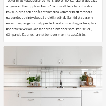
Tycker ni att köket börjar se lite "sjabbigt" ut? Kanske är det dags
att göra en liten uppfräschning? Genom att bara byta ut själva
köksluckorna och behålla stommarna kommer ni att förändra
utseendet och intrycket på ert kök radikalt. Samtidigt sparar ni
massor av pengar och slipper ha köket som en byggarbetsplats
under flera veckor. Alla moderna funktioner som "karuseller",
dämpande lådor och annat behöver man inte avstå från.