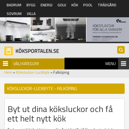
Hoppa till huvudinnehåll
BADRUM
BYGG
ENERGI
GOLV
KÖK
POOL
TRÄDGÅRD
SOVRUM
VILLA
VÄLJ KATEGORI
MENU
Hem
»
Köksluckor-Luckbyte
» Falköping
KÖKSLUCKOR-LUCKBYTE - FALKÖPING
Byt ut dina köksluckor och få
ett helt nytt kök