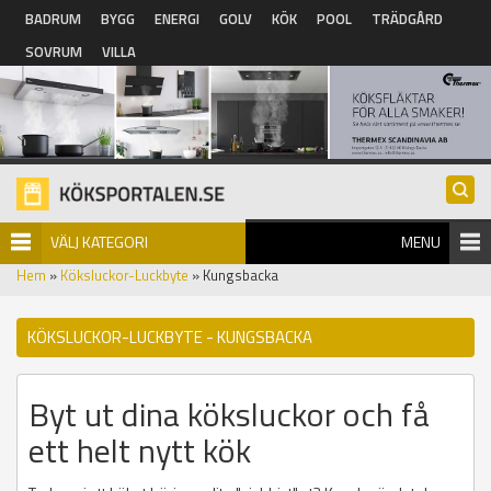
Hoppa till huvudinnehåll
BADRUM
BYGG
ENERGI
GOLV
KÖK
POOL
TRÄDGÅRD
SOVRUM
VILLA
VÄLJ KATEGORI
MENU
Hem
»
Köksluckor-Luckbyte
» Kungsbacka
KÖKSLUCKOR-LUCKBYTE - KUNGSBACKA
Byt ut dina köksluckor och få
ett helt nytt kök