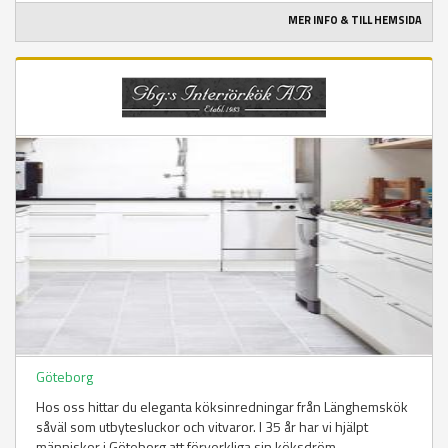
MER INFO & TILL HEMSIDA
Göteborg
Hos oss hittar du eleganta köksinredningar från Länghemskök
såväl som utbytesluckor och vitvaror. I 35 år har vi hjälpt
människor i Göteborg att förverkliga sin köksdröm...