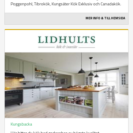
Poggenpohl, Tibrokök, Kungsäter Kök Exklusiv och Canadakök.
MER INFO & TILL HEMSIDA
Kungsbacka
Här hittar du kök bad gaderober av högsta kvalitet