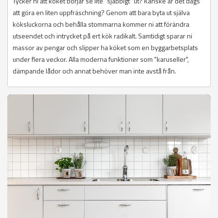
Tycker ni att köket börjar se lite "sjabbigt" ut? Kanske är det dags
att göra en liten uppfräschning? Genom att bara byta ut själva
köksluckorna och behålla stommarna kommer ni att förändra
utseendet och intrycket på ert kök radikalt. Samtidigt sparar ni
massor av pengar och slipper ha köket som en byggarbetsplats
under flera veckor. Alla moderna funktioner som "karuseller",
dämpande lådor och annat behöver man inte avstå från.