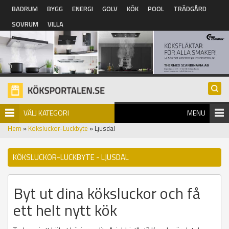
Hoppa till huvudinnehåll
BADRUM
BYGG
ENERGI
GOLV
KÖK
POOL
TRÄDGÅRD
SOVRUM
VILLA
VÄLJ KATEGORI
MENU
Hem
»
Köksluckor-Luckbyte
» Ljusdal
KÖKSLUCKOR-LUCKBYTE - LJUSDAL
Byt ut dina köksluckor och få
ett helt nytt kök