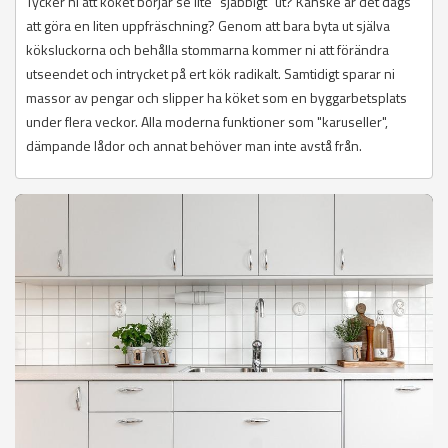
Tycker ni att köket börjar se lite "sjabbigt" ut? Kanske är det dags
att göra en liten uppfräschning? Genom att bara byta ut själva
köksluckorna och behålla stommarna kommer ni att förändra
utseendet och intrycket på ert kök radikalt. Samtidigt sparar ni
massor av pengar och slipper ha köket som en byggarbetsplats
under flera veckor. Alla moderna funktioner som "karuseller",
dämpande lådor och annat behöver man inte avstå från.