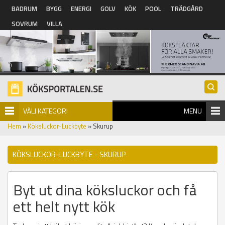
Hoppa till huvudinnehåll
BADRUM
BYGG
ENERGI
GOLV
KÖK
POOL
TRÄDGÅRD
SOVRUM
VILLA
VÄLJ KATEGORI
MENU
Hem
»
Köksluckor-Luckbyte
» Skurup
KÖKSLUCKOR-LUCKBYTE - SKURUP
Byt ut dina köksluckor och få
ett helt nytt kök