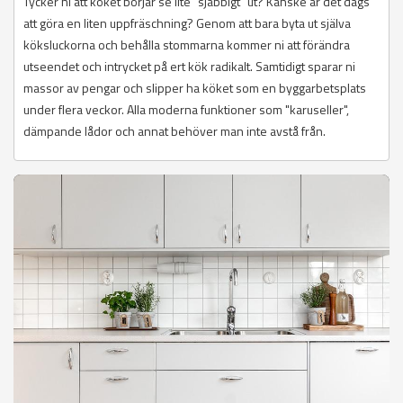
Tycker ni att köket börjar se lite "sjabbigt" ut? Kanske är det dags
att göra en liten uppfräschning? Genom att bara byta ut själva
köksluckorna och behålla stommarna kommer ni att förändra
utseendet och intrycket på ert kök radikalt. Samtidigt sparar ni
massor av pengar och slipper ha köket som en byggarbetsplats
under flera veckor. Alla moderna funktioner som "karuseller",
dämpande lådor och annat behöver man inte avstå från.