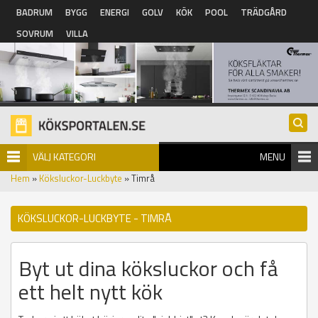
Hoppa till huvudinnehåll
BADRUM
BYGG
ENERGI
GOLV
KÖK
POOL
TRÄDGÅRD
SOVRUM
VILLA
VÄLJ KATEGORI
MENU
Hem
»
Köksluckor-Luckbyte
» Timrå
KÖKSLUCKOR-LUCKBYTE - TIMRÅ
Byt ut dina köksluckor och få
ett helt nytt kök