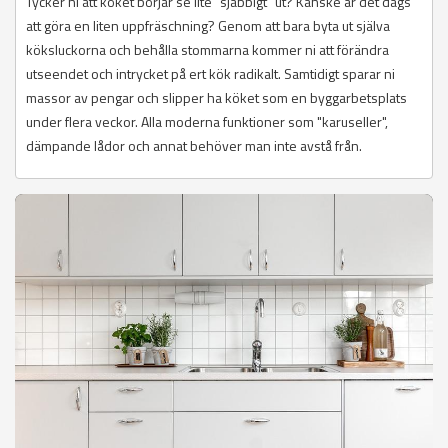
Tycker ni att köket börjar se lite "sjabbigt" ut? Kanske är det dags
att göra en liten uppfräschning? Genom att bara byta ut själva
köksluckorna och behålla stommarna kommer ni att förändra
utseendet och intrycket på ert kök radikalt. Samtidigt sparar ni
massor av pengar och slipper ha köket som en byggarbetsplats
under flera veckor. Alla moderna funktioner som "karuseller",
dämpande lådor och annat behöver man inte avstå från.