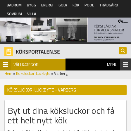
Hoppa till huvudinnehåll
BADRUM
BYGG
ENERGI
GOLV
KÖK
POOL
TRÄDGÅRD
SOVRUM
VILLA
VÄLJ KATEGORI
MENU
Hem
»
Köksluckor-Luckbyte
» Varberg
KÖKSLUCKOR-LUCKBYTE - VARBERG
Byt ut dina köksluckor och få
ett helt nytt kök