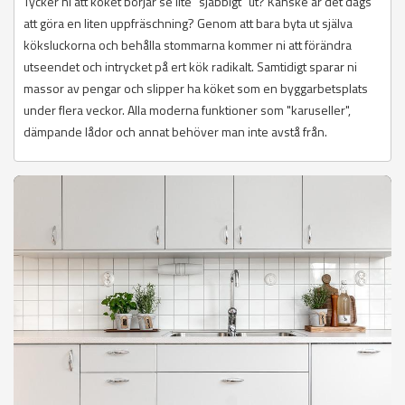
Tycker ni att köket börjar se lite "sjabbigt" ut? Kanske är det dags
att göra en liten uppfräschning? Genom att bara byta ut själva
köksluckorna och behålla stommarna kommer ni att förändra
utseendet och intrycket på ert kök radikalt. Samtidigt sparar ni
massor av pengar och slipper ha köket som en byggarbetsplats
under flera veckor. Alla moderna funktioner som "karuseller",
dämpande lådor och annat behöver man inte avstå från.