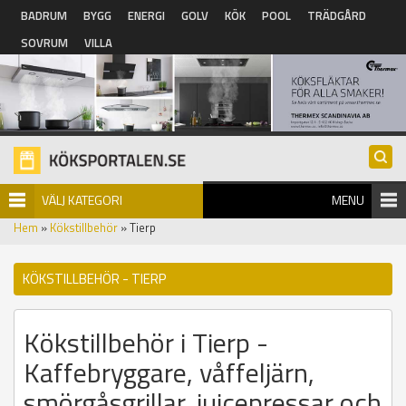
Hoppa till huvudinnehåll
BADRUM
BYGG
ENERGI
GOLV
KÖK
POOL
TRÄDGÅRD
SOVRUM
VILLA
VÄLJ KATEGORI
MENU
Hem
»
Kökstillbehör
» Tierp
KÖKSTILLBEHÖR - TIERP
Kökstillbehör i Tierp -
Kaffebryggare, våffeljärn,
smörgåsgrillar, juicepressar och