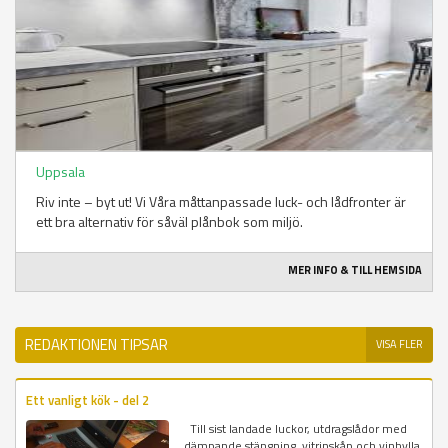
Uppsala
Riv inte – byt ut! Vi Våra måttanpassade luck- och lådfronter är
ett bra alternativ för såväl plånbok som miljö.
MER INFO & TILL HEMSIDA
REDAKTIONEN TIPSAR
VISA FLER
Ett vanligt kök - del 2
Till sist landade luckor, utdragslådor med
dämpande stängning, vitrinskåp och vinhylla