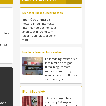
Mönster i köket under hösten
Efter några timmar på
höstens inredningsmässa
inser man att det inte bara
är en specifik trend som
r olika
råder... Den första bilden vi
visar...
a nya
Höstens trender för våra hem
En inredningsmässa är en
inspirerande och glad
tillställning Tre stora
mässhallar möter dig
redan i entrén – ett myller
av trendsugna...
Ett härligt julkök
Det är väl ingen högtid
som bär på så mycket
 både