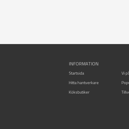
INFORMATION
Startsida
Vi p
Hitta hantverkare
Pop
Köksbutiker
Till