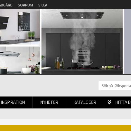
ÄDGÅRD
SOVRUM
VILLA
INSPIRATION
NYHETER
KATALOGER
HITTA 