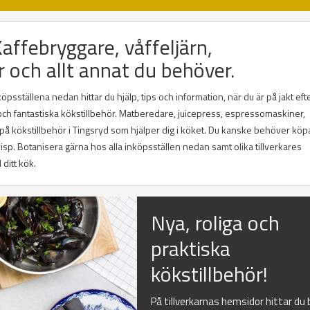
Kaffebryggare, våffeljärn,
r och allt annat du behöver.
psställena nedan hittar du hjälp, tips och information, när du är på jakt efte
a och fantastiska kökstillbehör. Matberedare, juicepress, espressomaskiner,
 på kökstillbehör i Tingsryd som hjälper dig i köket. Du kanske behöver köp
lvisp. Botanisera gärna hos alla inköpsställen nedan samt olika tillverkares
 ditt kök.
Nya, roliga och
praktiska
kökstillbehör!
På tillverkarnas hemsidor hittar du