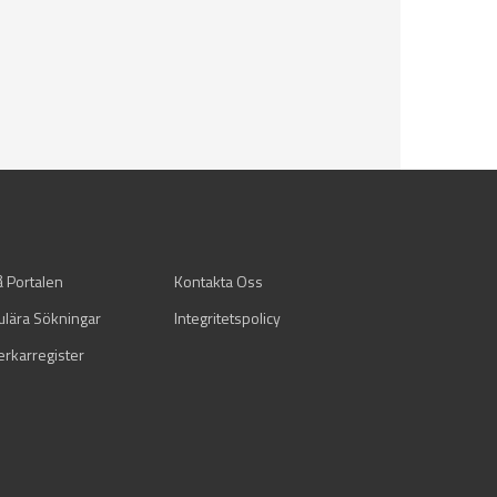
å Portalen
Kontakta Oss
ulära Sökningar
Integritetspolicy
verkarregister