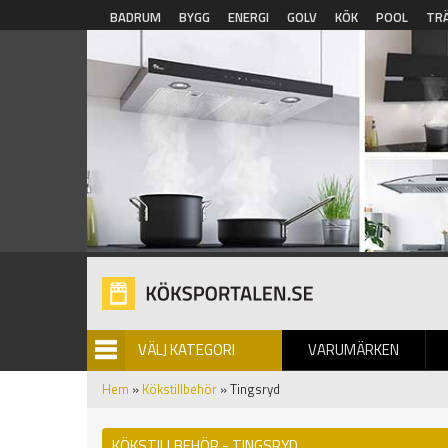
Hoppa till huvudinnehåll
BADRUM
BYGG
ENERGI
GOLV
KÖK
POOL
TR
VÄLJ KATEGORI
VARUMÄRKEN
BILDGALLERI
Hem
»
Kökstillbehör
» Tingsryd
KÖKSTILLBEHÖR - TINGSRYD