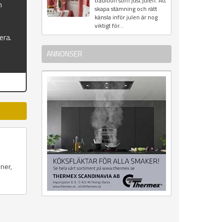
tradition som just julen. Att
n
skapa stämning och rätt
känsla inför julen är nog
viktigt för...
era.
ANNONSER
iner,