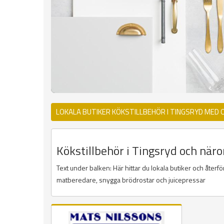
LOKALA BUTIKER KÖKSTILLBEHÖR I TINGSRYD MED 
Kökstillbehör i Tingsryd och näro
Text under balken: Här hittar du lokala butiker och återf
matberedare, snygga brödrostar och juicepressar