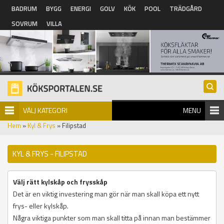
Hoppa till huvudinnehåll
BADRUM
BYGG
ENERGI
GOLV
KÖK
POOL
TRÄDGÅRD
SOVRUM
VILLA
VÄLJ KATEGORI
MENU
Hem
»
Kyl & Frys
» Filipstad
KYL & FRYS - FILIPSTAD
Välj rätt kylskåp och frysskåp
Det är en viktig investering man gör när man skall köpa ett nytt
frys- eller kylskåp.
Några viktiga punkter som man skall titta på innan man bestämmer