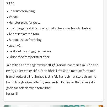
sig är:
• Energiförbrukning
• Volym
• Hur stor plats får de ta
• Inredningen i skåpet, vad är det vi behöver för vårt behov
• Är det lätt att rengöra
• Automatisk avfrostning
• Ljudnivån
• Skall det ha inbyggd ismaskin
• Lådor med temperaturzoner
Ja det finns som sagt mycket att gå igenom när man skall köpa en
ny frys eller ett kylskåp. Men börja i rätt ände med att först och
främst reda ut vilket behov just ni/du har och hur stort utrymme
har ni till kylskåpet eller frysen, sedan kan ni grotta ner er i alla
godbitar och detaljer som finns.
Lycka till!