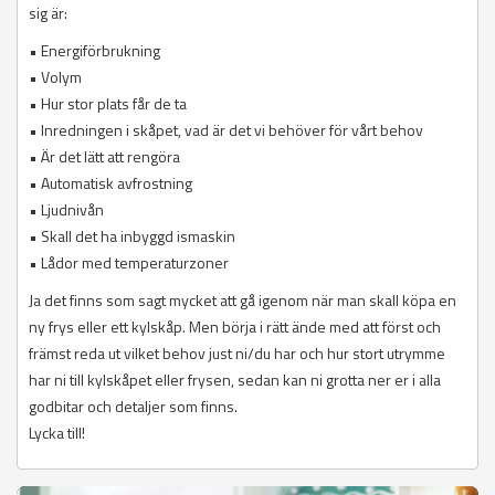
sig är:
• Energiförbrukning
• Volym
• Hur stor plats får de ta
• Inredningen i skåpet, vad är det vi behöver för vårt behov
• Är det lätt att rengöra
• Automatisk avfrostning
• Ljudnivån
• Skall det ha inbyggd ismaskin
• Lådor med temperaturzoner
Ja det finns som sagt mycket att gå igenom när man skall köpa en
ny frys eller ett kylskåp. Men börja i rätt ände med att först och
främst reda ut vilket behov just ni/du har och hur stort utrymme
har ni till kylskåpet eller frysen, sedan kan ni grotta ner er i alla
godbitar och detaljer som finns.
Lycka till!