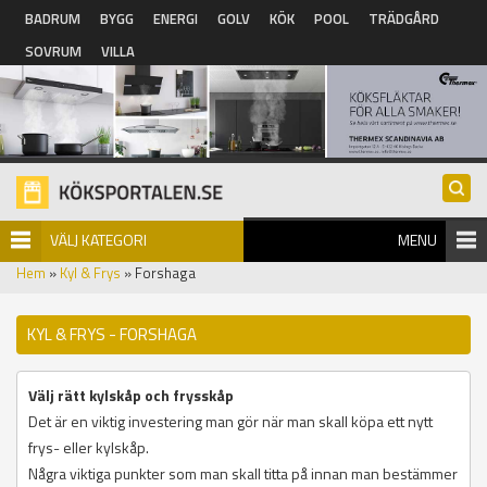
Hoppa till huvudinnehåll
BADRUM
BYGG
ENERGI
GOLV
KÖK
POOL
TRÄDGÅRD
SOVRUM
VILLA
VÄLJ KATEGORI
MENU
Hem
»
Kyl & Frys
» Forshaga
KYL & FRYS - FORSHAGA
Välj rätt kylskåp och frysskåp
Det är en viktig investering man gör när man skall köpa ett nytt
frys- eller kylskåp.
Några viktiga punkter som man skall titta på innan man bestämmer