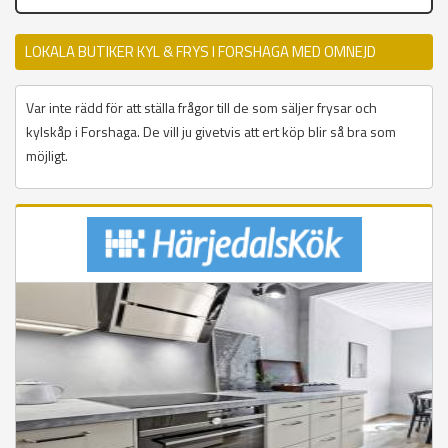
LOKALA BUTIKER KYL & FRYS I FORSHAGA MED OMNEJD
Var inte rädd för att ställa frågor till de som säljer frysar och
kylskåp i Forshaga. De vill ju givetvis att ert köp blir så bra som
möjligt.