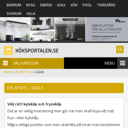
Hoppa till huvudinnehåll
BADRUM
BYGG
ENERGI
GOLV
KÖK
POOL
TRÄDGÅRD
SOVRUM
VILLA
VÄLJ KATEGORI
MENU
Hem
»
Kyl & Frys
» Gävle
KYL & FRYS - GÄVLE
Välj rätt kylskåp och frysskåp
Det är en viktig investering man gör när man skall köpa ett nytt
frys- eller kylskåp.
Några viktiga punkter som man skall titta på innan man bestämmer