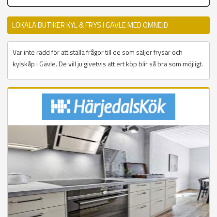
LOKALA BUTIKER KYL & FRYS I GÄVLE MED OMNEJD
Var inte rädd för att ställa frågor till de som säljer frysar och
kylskåp i Gävle. De vill ju givetvis att ert köp blir så bra som möjligt.