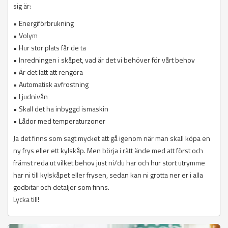
sig är:
• Energiförbrukning
• Volym
• Hur stor plats får de ta
• Inredningen i skåpet, vad är det vi behöver för vårt behov
• Är det lätt att rengöra
• Automatisk avfrostning
• Ljudnivån
• Skall det ha inbyggd ismaskin
• Lådor med temperaturzoner
Ja det finns som sagt mycket att gå igenom när man skall köpa en
ny frys eller ett kylskåp. Men börja i rätt ände med att först och
främst reda ut vilket behov just ni/du har och hur stort utrymme
har ni till kylskåpet eller frysen, sedan kan ni grotta ner er i alla
godbitar och detaljer som finns.
Lycka till!