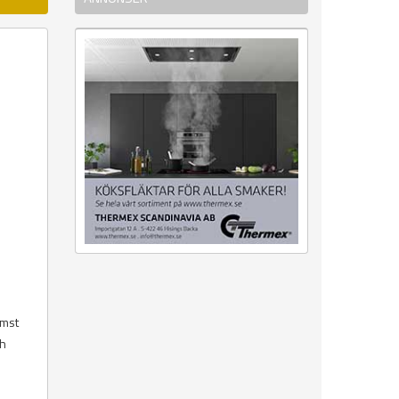
ämst
ch