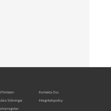
å Portalen
Kontakta Oss
ulära Sökningar
Integritetspolicy
verkarregister