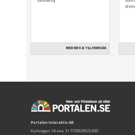
Vimmerby
som b
dröm
MER INFO & TILL HEMSIDA
Portalen Interaktiv AB
Kyrkvägen 7A 444 31 STENUNGSUND