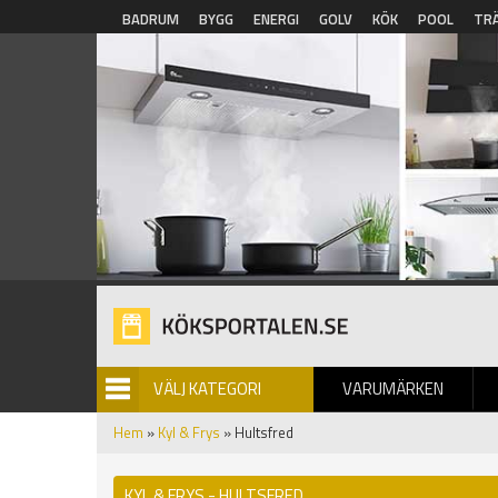
Hoppa till huvudinnehåll
BADRUM
BYGG
ENERGI
GOLV
KÖK
POOL
TR
VÄLJ KATEGORI
VARUMÄRKEN
BILDGALLERI
Hem
»
Kyl & Frys
» Hultsfred
KYL & FRYS - HULTSFRED