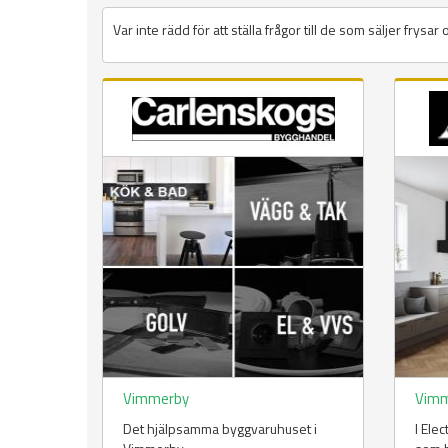
Var inte rädd för att ställa frågor till de som säljer frysar 
Vimmerby
Vim
Det hjälpsamma byggvaruhuset i
I Ele