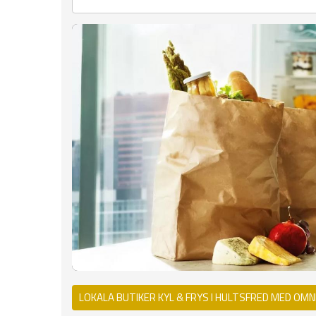
LOKALA BUTIKER KYL & FRYS I HULTSFRED MED OMN