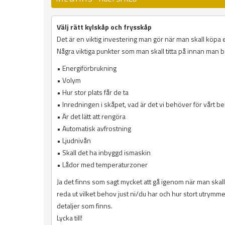
Välj rätt kylskåp och frysskåp
Det är en viktig investering man gör när man skall köpa et
Några viktiga punkter som man skall titta på innan man 
• Energiförbrukning
• Volym
• Hur stor plats får de ta
• Inredningen i skåpet, vad är det vi behöver för vårt b
• Är det lätt att rengöra
• Automatisk avfrostning
• Ljudnivån
• Skall det ha inbyggd ismaskin
• Lådor med temperaturzoner
Ja det finns som sagt mycket att gå igenom när man skall 
reda ut vilket behov just ni/du har och hur stort utrymme h
detaljer som finns.
Lycka till!