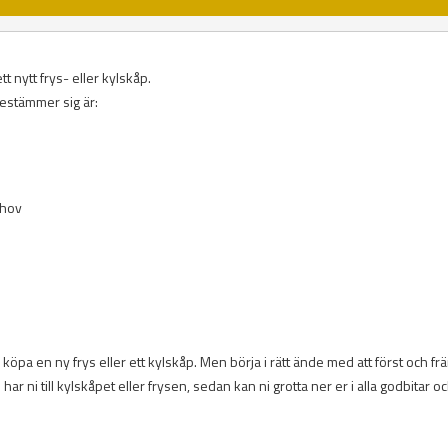
t nytt frys- eller kylskåp.
bestämmer sig är:
ehov
köpa en ny frys eller ett kylskåp. Men börja i rätt ände med att först och fr
ar ni till kylskåpet eller frysen, sedan kan ni grotta ner er i alla godbitar o