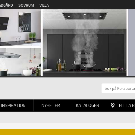
ÄDGÅRD
SOVRUM
VILLA
INSPIRATION
NYHETER
KATALOGER
HITTA 