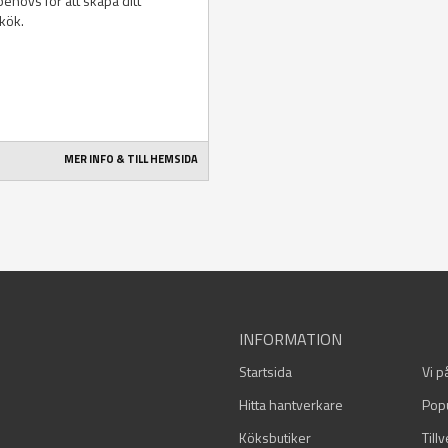
ehövs för att skapa ditt
kök.
MER INFO & TILL HEMSIDA
INFORMATION
Startsida
Vi p
Hitta hantverkare
Pop
Köksbutiker
Till