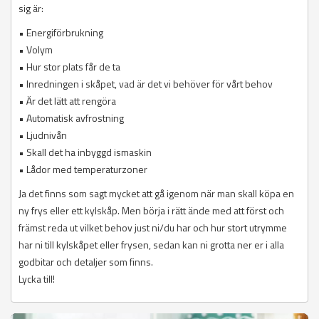
sig är:
• Energiförbrukning
• Volym
• Hur stor plats får de ta
• Inredningen i skåpet, vad är det vi behöver för vårt behov
• Är det lätt att rengöra
• Automatisk avfrostning
• Ljudnivån
• Skall det ha inbyggd ismaskin
• Lådor med temperaturzoner
Ja det finns som sagt mycket att gå igenom när man skall köpa en
ny frys eller ett kylskåp. Men börja i rätt ände med att först och
främst reda ut vilket behov just ni/du har och hur stort utrymme
har ni till kylskåpet eller frysen, sedan kan ni grotta ner er i alla
godbitar och detaljer som finns.
Lycka till!