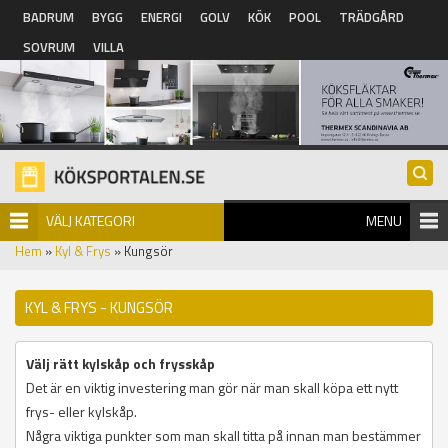
Hoppa till huvudinnehåll
BADRUM
BYGG
ENERGI
GOLV
KÖK
POOL
TRÄDGÅRD
SOVRUM
VILLA
VÄLJ KATEGORI
MENU
Hem
»
Kyl & Frys
» Kungsör
KYL & FRYS - KUNGSÖR
Välj rätt kylskåp och frysskåp
Det är en viktig investering man gör när man skall köpa ett nytt
frys- eller kylskåp.
Några viktiga punkter som man skall titta på innan man bestämmer