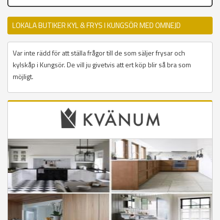
LOKALA BUTIKER KYL & FRYS I KUNGSÖR MED OMNEJD
Var inte rädd för att ställa frågor till de som säljer frysar och
kylskåp i Kungsör. De vill ju givetvis att ert köp blir så bra som
möjligt.