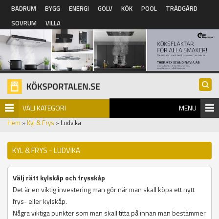
Hoppa till huvudinnehåll
BADRUM
BYGG
ENERGI
GOLV
KÖK
POOL
TRÄDGÅRD
SOVRUM
VILLA
VÄLJ KATEGORI
MENU
Hem
»
Kyl & Frys
» Ludvika
KYL & FRYS - LUDVIKA
Välj rätt kylskåp och frysskåp
Det är en viktig investering man gör när man skall köpa ett nytt
frys- eller kylskåp.
Några viktiga punkter som man skall titta på innan man bestämmer