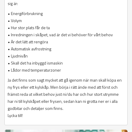
sig är:
• Energiförbrukning
• Volym
• Hur stor plats får de ta
• Inredningen i skåpet, vad är det vi behöver för vårt behov
• Är det lätt att rengöra
• Automatisk avfrostning
• Ljudnivån
• Skall det ha inbyggd ismaskin
• Lådor med temperaturzoner
Ja det finns som sagt mycket att gå igenom när man skall köpa en
ny frys eller ett kylskåp. Men börja i rätt ände med att först och
främst reda ut vilket behov just ni/du har och hur stort utrymme
har ni till kylskåpet eller frysen, sedan kan ni grotta ner er i alla
godbitar och detaljer som finns.
Lycka till!