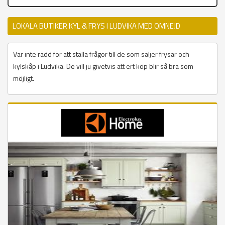
LOKALA BUTIKER KYL & FRYS I LUDVIKA MED OMNEJD
Var inte rädd för att ställa frågor till de som säljer frysar och
kylskåp i Ludvika. De vill ju givetvis att ert köp blir så bra som
möjligt.