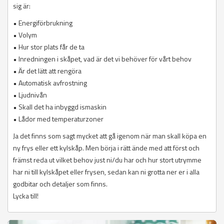
sig är:
• Energiförbrukning
• Volym
• Hur stor plats får de ta
• Inredningen i skåpet, vad är det vi behöver för vårt behov
• Är det lätt att rengöra
• Automatisk avfrostning
• Ljudnivån
• Skall det ha inbyggd ismaskin
• Lådor med temperaturzoner
Ja det finns som sagt mycket att gå igenom när man skall köpa en
ny frys eller ett kylskåp. Men börja i rätt ände med att först och
främst reda ut vilket behov just ni/du har och hur stort utrymme
har ni till kylskåpet eller frysen, sedan kan ni grotta ner er i alla
godbitar och detaljer som finns.
Lycka till!