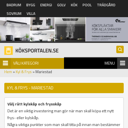
Hoppa till huvudinnehåll
BADRUM
BYGG
ENERGI
GOLV
KÖK
POOL
TRÄDGÅRD
SOVRUM
VILLA
VÄLJ KATEGORI
MENU
Hem
»
Kyl & Frys
» Mariestad
KYL & FRYS - MARIESTAD
Välj rätt kylskåp och frysskåp
Det är en viktig investering man gör när man skall köpa ett nytt
frys- eller kylskåp.
Några viktiga punkter som man skall titta på innan man bestämmer