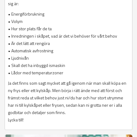
sig är:
• Energiförbrukning
• Volym
• Hur stor plats får de ta
• Inredningen i skåpet, vad är det vi behöver för vårt behov
• Är det lätt att rengöra
• Automatisk avfrostning
• Ljudnivån
• Skall det ha inbyggd ismaskin
• Lådor med temperaturzoner
Ja det finns som sagt mycket att gå igenom när man skall köpa en
ny frys eller ett kylskåp. Men börja i rätt ände med att först och
främst reda ut vilket behov just ni/du har och hur stort utrymme
har ni till kylskåpet eller frysen, sedan kan ni grotta ner er i alla
godbitar och detaljer som finns.
Lycka till!