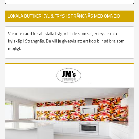
LOKALA BUTIKER KYL & FRYS I STRÄNGNÄS MED OMNEJD
Var inte rädd för att ställa frågor till de som säljer frysar och
kylskåp i Strängnäs. De vill ju givetvis att ert köp blir så bra som
möjligt.