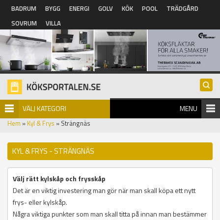
Hoppa till huvudinnehåll
BADRUM
BYGG
ENERGI
GOLV
KÖK
POOL
TRÄDGÅRD
SOVRUM
VILLA
VÄLJ KATEGORI
MENU
Hem
»
Kyl & Frys
» Strängnäs
KYL & FRYS - STRÄNGNÄS
Välj rätt kylskåp och frysskåp
Det är en viktig investering man gör när man skall köpa ett nytt
frys- eller kylskåp.
Några viktiga punkter som man skall titta på innan man bestämmer