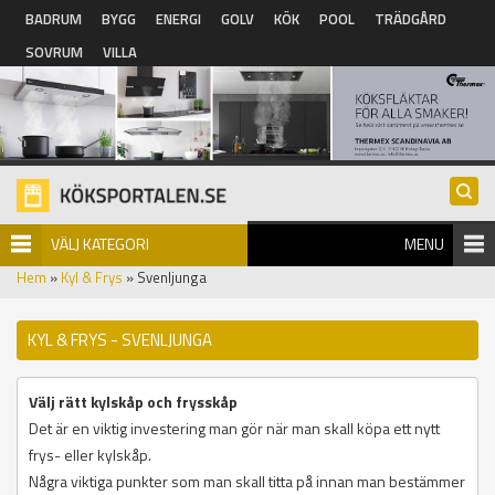
Hoppa till huvudinnehåll
BADRUM
BYGG
ENERGI
GOLV
KÖK
POOL
TRÄDGÅRD
SOVRUM
VILLA
VÄLJ KATEGORI
MENU
Hem
»
Kyl & Frys
» Svenljunga
KYL & FRYS - SVENLJUNGA
Välj rätt kylskåp och frysskåp
Det är en viktig investering man gör när man skall köpa ett nytt
frys- eller kylskåp.
Några viktiga punkter som man skall titta på innan man bestämmer