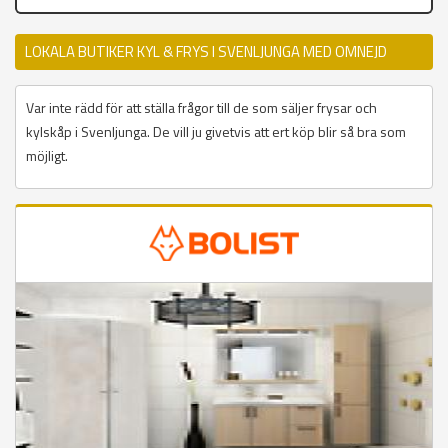
LOKALA BUTIKER KYL & FRYS I SVENLJUNGA MED OMNEJD
Var inte rädd för att ställa frågor till de som säljer frysar och
kylskåp i Svenljunga. De vill ju givetvis att ert köp blir så bra som
möjligt.