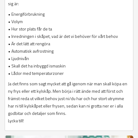
sig är:
• Energiförbrukning
• Volym
• Hur stor plats får de ta
• Inredningen i skåpet, vad är det vi behöver för vårt behov
• Är det lätt att rengöra
• Automatisk avfrostning
• Ljudnivån
• Skall det ha inbyggd ismaskin
• Lådor med temperaturzoner
Ja det finns som sagt mycket att gå igenom när man skall köpa en
ny frys eller ett kylskåp. Men börja i rätt ände med att först och
främst reda ut vilket behov just ni/du har och hur stort utrymme
har ni till kylskåpet eller frysen, sedan kan ni grotta ner er i alla
godbitar och detaljer som finns.
Lycka till!