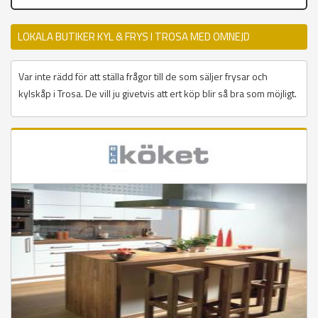
LOKALA BUTIKER KYL & FRYS I TROSA MED OMNEJD
Var inte rädd för att ställa frågor till de som säljer frysar och
kylskåp i Trosa. De vill ju givetvis att ert köp blir så bra som möjligt.