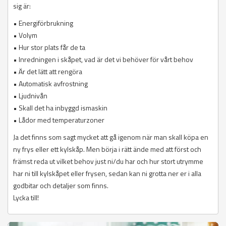
sig är:
• Energiförbrukning
• Volym
• Hur stor plats får de ta
• Inredningen i skåpet, vad är det vi behöver för vårt behov
• Är det lätt att rengöra
• Automatisk avfrostning
• Ljudnivån
• Skall det ha inbyggd ismaskin
• Lådor med temperaturzoner
Ja det finns som sagt mycket att gå igenom när man skall köpa en
ny frys eller ett kylskåp. Men börja i rätt ände med att först och
främst reda ut vilket behov just ni/du har och hur stort utrymme
har ni till kylskåpet eller frysen, sedan kan ni grotta ner er i alla
godbitar och detaljer som finns.
Lycka till!