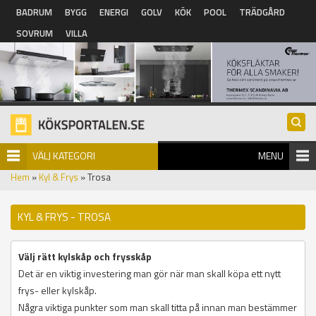
Hoppa till huvudinnehåll
BADRUM
BYGG
ENERGI
GOLV
KÖK
POOL
TRÄDGÅRD
SOVRUM
VILLA
VÄLJ KATEGORI
MENU
Hem
»
Kyl & Frys
» Trosa
KYL & FRYS - TROSA
Välj rätt kylskåp och frysskåp
Det är en viktig investering man gör när man skall köpa ett nytt
frys- eller kylskåp.
Några viktiga punkter som man skall titta på innan man bestämmer