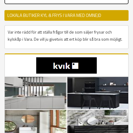
LOKALA BUTIKER KYL & FRYS I VARA MED OMNEJD
Var inte rädd för att ställa frågor till de som säljer frysar och
kylskåp i Vara. De vill ju givetvis att ert köp blir så bra som möjligt.