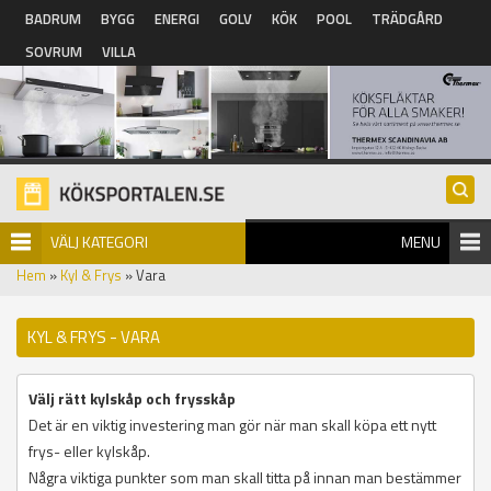
Hoppa till huvudinnehåll
BADRUM
BYGG
ENERGI
GOLV
KÖK
POOL
TRÄDGÅRD
SOVRUM
VILLA
VÄLJ KATEGORI
MENU
Hem
»
Kyl & Frys
» Vara
KYL & FRYS - VARA
Välj rätt kylskåp och frysskåp
Det är en viktig investering man gör när man skall köpa ett nytt
frys- eller kylskåp.
Några viktiga punkter som man skall titta på innan man bestämmer