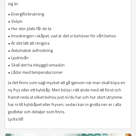
sig är:
• Energiförbrukning
• Volym
• Hur stor plats får de ta
• Inredningen i skåpet, vad är det vi behöver för vårt behov
• Är det lätt att rengöra
• Automatisk avfrostning
• Ljudnivån
• Skall det ha inbyggd ismaskin
• Lådor med temperaturzoner
Ja det finns som sagt mycket att gå igenom när man skall köpa en
ny frys eller ett kylskåp. Men börja i rätt ände med att först och
främst reda ut vilket behov just ni/du har och hur stort utrymme
har ni till kylskåpet eller frysen, sedan kan ni grotta ner er i alla
godbitar och detaljer som finns.
Lycka till!