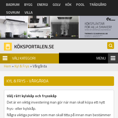
Hoppa till huvudinnehåll
BADRUM
BYGG
ENERGI
GOLV
KÖK
POOL
TRÄDGÅRD
SOVRUM
VILLA
VÄLJ KATEGORI
MENU
Hem
»
Kyl & Frys
» Vårgårda
KYL & FRYS - VÅRGÅRDA
Välj rätt kylskåp och frysskåp
Det är en viktig investering man gör när man skall köpa ett nytt
frys- eller kylskåp.
Några viktiga punkter som man skall titta på innan man bestämmer