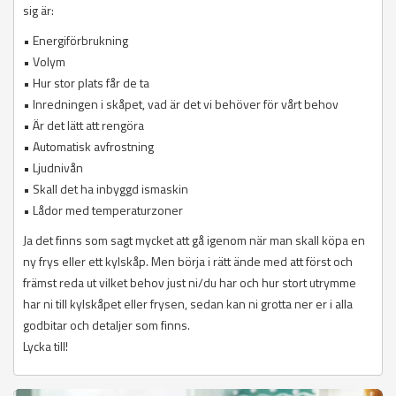
sig är:
• Energiförbrukning
• Volym
• Hur stor plats får de ta
• Inredningen i skåpet, vad är det vi behöver för vårt behov
• Är det lätt att rengöra
• Automatisk avfrostning
• Ljudnivån
• Skall det ha inbyggd ismaskin
• Lådor med temperaturzoner
Ja det finns som sagt mycket att gå igenom när man skall köpa en
ny frys eller ett kylskåp. Men börja i rätt ände med att först och
främst reda ut vilket behov just ni/du har och hur stort utrymme
har ni till kylskåpet eller frysen, sedan kan ni grotta ner er i alla
godbitar och detaljer som finns.
Lycka till!