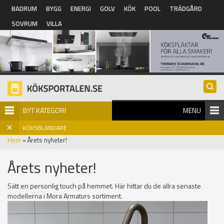
Hoppa till huvudinnehåll
BADRUM
BYGG
ENERGI
GOLV
KÖK
POOL
TRÄDGÅRD
SOVRUM
VILLA
BYT KATEGORI
MENU
KÖKSBLANDARE
Hem
» Årets nyheter!
Årets nyheter!
Sätt en personlig touch på hemmet. Här hittar du de allra senaste
modellerna i Mora Armaturs sortiment.