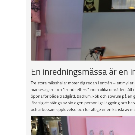
En inredningsmässa är en in
Tre stora mässhallar möter dig redan i entrén – ett myller
märkesägare och "trendsetters" inom olika områden. Att i d
öppna för både trädgård, badrum, kök och sovrum på en gång
lära sig att stänga av sin egen personliga läggning och 
och arbetsam upplevelse och för att ge er en känsla av m