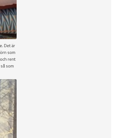
e. Det är
 hörn som
 och rent
l så som