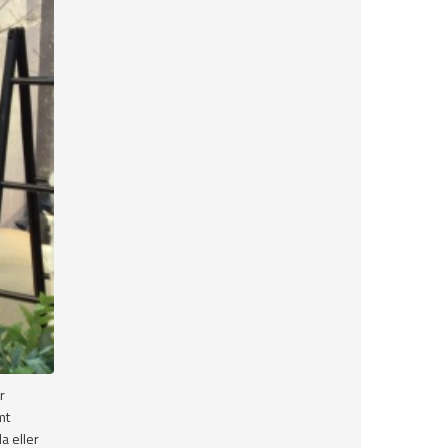
r
mt
a eller