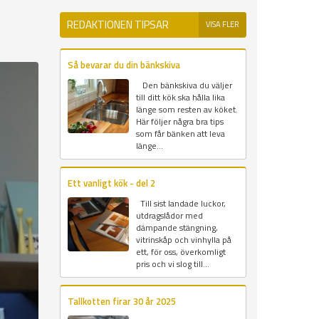
REDAKTIONEN TIPSAR
VISA FLER
Så bevarar du din bänkskiva
Den bänkskiva du väljer
till ditt kök ska hålla lika
länge som resten av köket.
Här följer några bra tips
som får bänken att leva
länge...
Ett vanligt kök - del 2
Till sist landade luckor,
utdragslådor med
dämpande stängning,
vitrinskåp och vinhylla på
ett, för oss, överkomligt
pris och vi slog till...
Tallkotten firar 30 år 2025