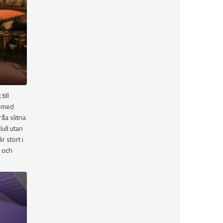
till
s med
åa slitna
lull utan
r stort i
a och