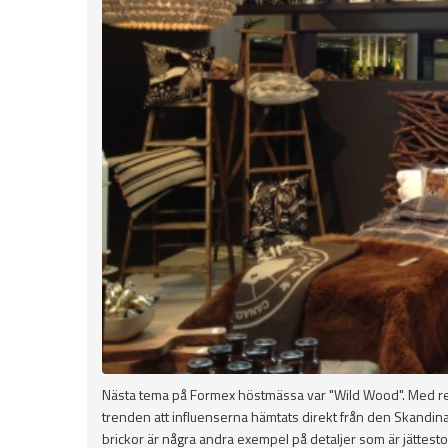
Nästa tema på Formex höstmässa var "Wild Wood". Med rent
trenden att influenserna hämtats direkt från den Skandina
brickor är några andra exempel på detaljer som är jättestor