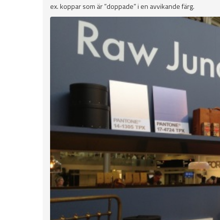
ex. koppar som är ”doppade” i en avvikande färg.