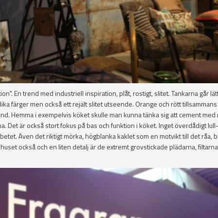
 En trend med industriell inspiration, plåt, rostigt, slitet. Tankarna går lätt 
ka färger men också ett rejält slitet utseende. Orange och rött tillsamman
nd. Hemma i exempelvis köket skulle man kunna tänka sig att cement med r
a. Det är också stort fokus på bas och funktion i köket. Inget överdådigt lull-
et. Även det riktigt mörka, högblanka kaklet som en motvikt till det råa, bli
a huset också och en liten detalj är de extremt grovstickade plädarna, filtarn