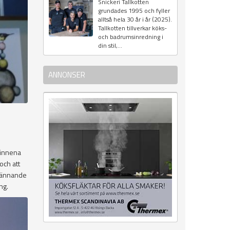
Snickeri Tallkotten
grundades 1995 och fyller
alltså hela 30 år i år (2025).
Tallkotten tillverkar köks-
och badrumsinredning i
din stil,...
ANNONSER
sinnena
och att
spännande
ng.