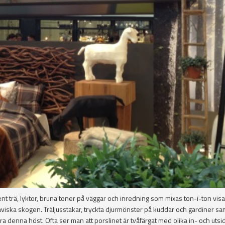
 trä, lyktor, bruna toner på väggar och inredning som mixas ton-i-ton visa
viska skogen. Träljusstakar, tryckta djurmönster på kuddar och gardiner sa
a denna höst. Ofta ser man att porslinet är tvåfärgat med olika in- och utsid