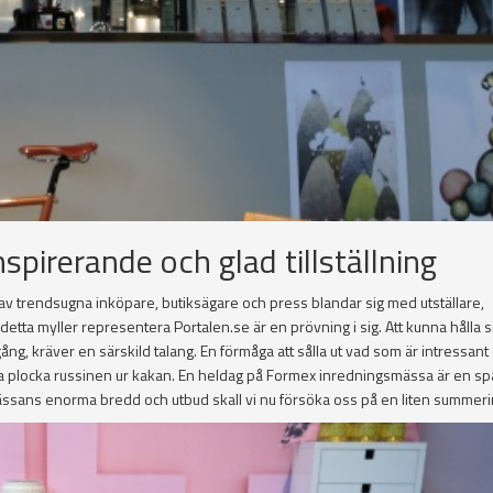
spirerande och glad tillställning
 av trendsugna inköpare, butiksägare och press blandar sig med utställare,
etta myller representera Portalen.se är en prövning i sig. Att kunna hålla 
, kräver en särskild talang. En förmåga att sålla ut vad som är intressant 
bara plocka russinen ur kakan. En heldag på Formex inredningsmässa är en 
ässans enorma bredd och utbud skall vi nu försöka oss på en liten summeri