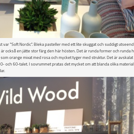
r "Soft Nordic". Bleka pasteller med ett lite skuggat och suddigt utseend
 är också en jätte stor färg den här hösten. Det är runda former och runda
r som orange mixat med rosa och mycket tyger med struktur. Det är avskalat
0- och 60-talet. I sovrummet pratas det mycket om att blanda olika materia
ar.