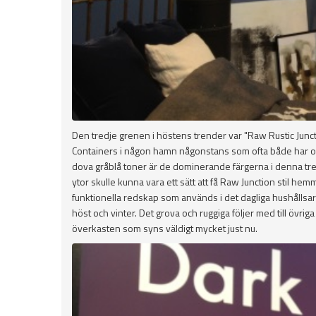
Den tredje grenen i höstens trender var "Raw Rustic Junction".
Containers i någon hamn någonstans som ofta både har oli
dova gråblå toner är de dominerande färgerna i denna tre
ytor skulle kunna vara ett sätt att få Raw Junction stil hemm
funktionella redskap som används i det dagliga hushållsarbet
höst och vinter. Det grova och ruggiga följer med till övrig
överkasten som syns väldigt mycket just nu.