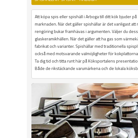
Att köpa spis eller spishäll i Arboga till ditt kök bjuder
marknaden. När det gäller spishällar är det vanligast att
rengöring bukar framhävas i argumenten. Väljer du des
glaskeramikhällen. När det gäller att ha gas som värmekäl
fabrikat och varianter. Spishällar med traditionella spisp
också med motsvarande valmöjligheter för kokplattorna
Ta dig tid och titta runt här på Köksportalens presenta
Både de rikstäckande varumärkena och de lokala köksbuti