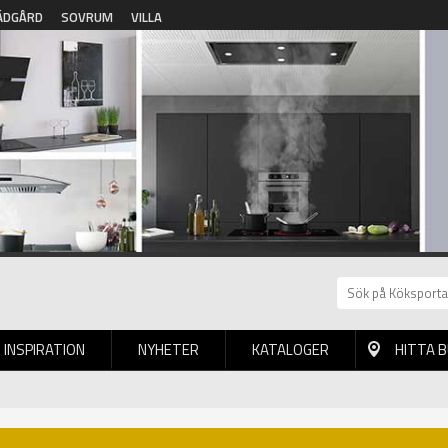
ÄDGÅRD
SOVRUM
VILLA
INSPIRATION
NYHETER
KATALOGER
HITTA 