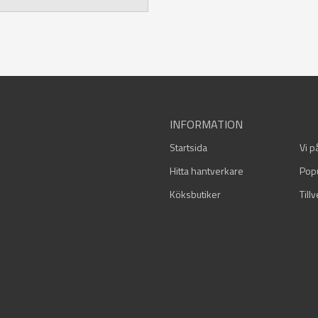
INFORMATION
Startsida
Vi p
Hitta hantverkare
Pop
Köksbutiker
Till