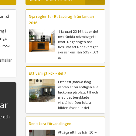
lar på
Nya regler för Rotavdrag från Januari
2016
ng i
1 januari 2016 träder det
nya sänkta rotavdraget i
ånga
kraft. Regeringen har
 dessa
beslutat att Rot avdraget
ska sänkas från 50% - 30%
av...
hällar.
Ett vanligt kök - del 7
Efter ett ganska lång
väntan är nu äntligen alla
luckorna på plats, till och
med det beryktade
sar
vinstället. Den totala
bilden över hur det...
ar och
Den stora förvandlingen
Att äga ett hus från 30 –