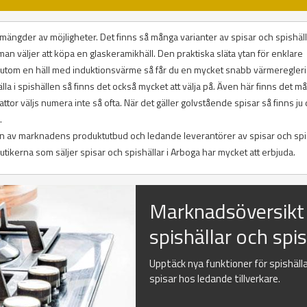
 på mängder av möjligheter. Det finns så många varianter av spisar och spishäl
 man väljer att köpa en glaskeramikhäll. Den praktiska släta ytan för enklare
sutom en häll med induktionsvärme så får du en mycket snabb värmeregleri
la i spishällen så finns det också mycket att välja på. Även här finns det m
lattor väljs numera inte så ofta. När det gäller golvstående spisar så finns ju
.
tion av marknadens produktutbud och ledande leverantörer av spisar och spis
kerna som säljer spisar och spishällar i Arboga har mycket att erbjuda.
Marknadsöversikt
spishällar och spi
Upptäck nya funktioner för spishäll
spisar hos ledande tillverkare.