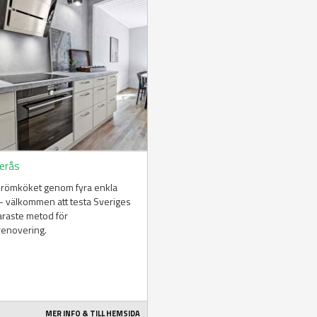
erås
drömköket genom fyra enkla
– välkommen att testa Sveriges
araste metod för
renovering.
MER INFO & TILL HEMSIDA