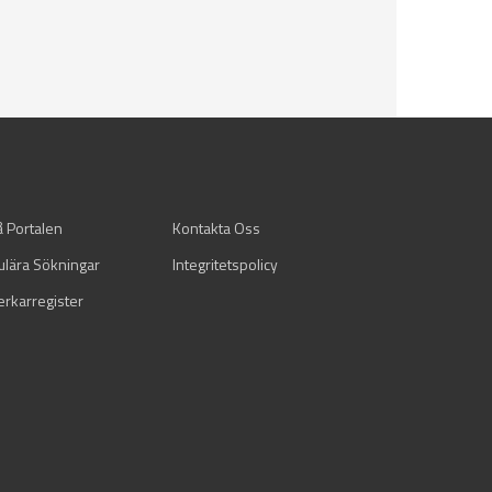
å Portalen
Kontakta Oss
ulära Sökningar
Integritetspolicy
verkarregister