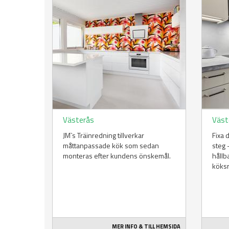
Västerås
Väst
JM`s Träinredning tillverkar
Fixa 
måttanpassade kök som sedan
steg 
monteras efter kundens önskemål.
hållb
köks
MER INFO & TILL HEMSIDA