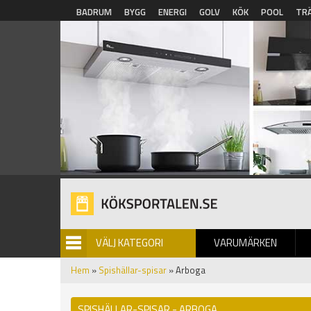
Hoppa till huvudinnehåll
BADRUM
BYGG
ENERGI
GOLV
KÖK
POOL
TR
VÄLJ KATEGORI
VARUMÄRKEN
BILDGALLERI
Hem
»
Spishällar-spisar
» Arboga
SPISHÄLLAR-SPISAR - ARBOGA