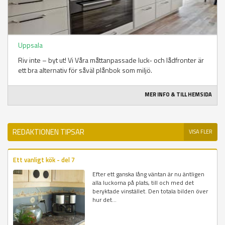
Uppsala
Riv inte – byt ut! Vi Våra måttanpassade luck- och lådfronter är
ett bra alternativ för såväl plånbok som miljö.
MER INFO & TILL HEMSIDA
REDAKTIONEN TIPSAR
VISA FLER
Ett vanligt kök - del 7
Efter ett ganska lång väntan är nu äntligen
alla luckorna på plats, till och med det
beryktade vinstället. Den totala bilden över
hur det...