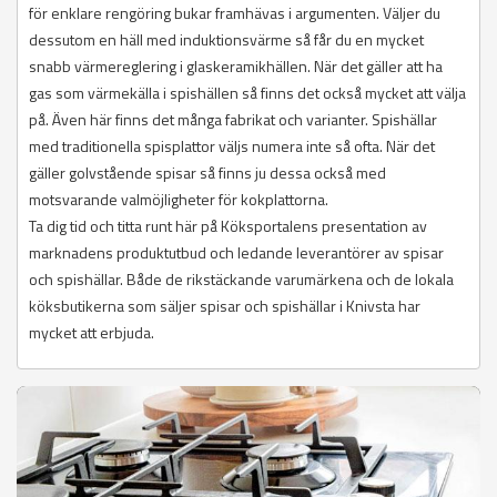
för enklare rengöring bukar framhävas i argumenten. Väljer du
dessutom en häll med induktionsvärme så får du en mycket
snabb värmereglering i glaskeramikhällen. När det gäller att ha
gas som värmekälla i spishällen så finns det också mycket att välja
på. Även här finns det många fabrikat och varianter. Spishällar
med traditionella spisplattor väljs numera inte så ofta. När det
gäller golvstående spisar så finns ju dessa också med
motsvarande valmöjligheter för kokplattorna.
Ta dig tid och titta runt här på Köksportalens presentation av
marknadens produktutbud och ledande leverantörer av spisar
och spishällar. Både de rikstäckande varumärkena och de lokala
köksbutikerna som säljer spisar och spishällar i Knivsta har
mycket att erbjuda.