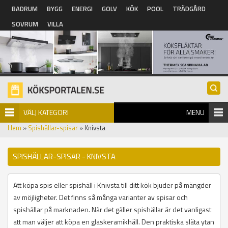
Hoppa till huvudinnehåll
BADRUM
BYGG
ENERGI
GOLV
KÖK
POOL
TRÄDGÅRD
SOVRUM
VILLA
VÄLJ KATEGORI
MENU
Hem
»
Spishällar-spisar
» Knivsta
SPISHÄLLAR-SPISAR - KNIVSTA
Att köpa spis eller spishäll i Knivsta till ditt kök bjuder på mängder
av möjligheter. Det finns så många varianter av spisar och
spishällar på marknaden. När det gäller spishällar är det vanligast
att man väljer att köpa en glaskeramikhäll. Den praktiska släta ytan