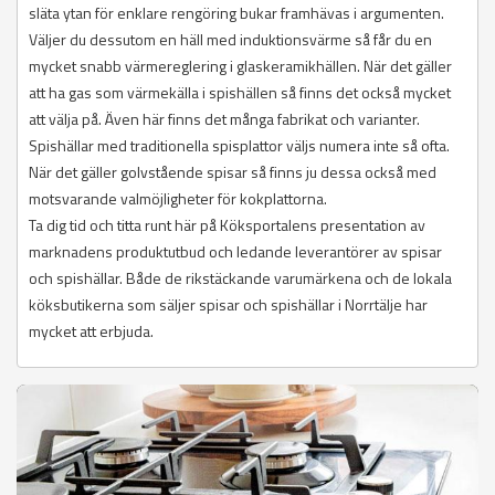
släta ytan för enklare rengöring bukar framhävas i argumenten.
Väljer du dessutom en häll med induktionsvärme så får du en
mycket snabb värmereglering i glaskeramikhällen. När det gäller
att ha gas som värmekälla i spishällen så finns det också mycket
att välja på. Även här finns det många fabrikat och varianter.
Spishällar med traditionella spisplattor väljs numera inte så ofta.
När det gäller golvstående spisar så finns ju dessa också med
motsvarande valmöjligheter för kokplattorna.
Ta dig tid och titta runt här på Köksportalens presentation av
marknadens produktutbud och ledande leverantörer av spisar
och spishällar. Både de rikstäckande varumärkena och de lokala
köksbutikerna som säljer spisar och spishällar i Norrtälje har
mycket att erbjuda.