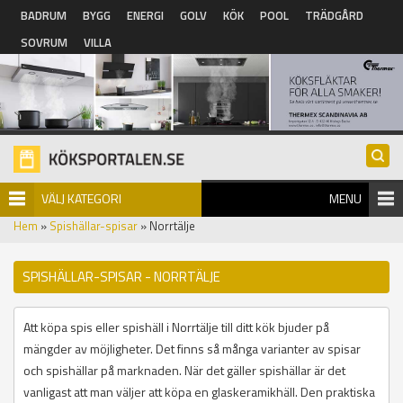
Hoppa till huvudinnehåll
BADRUM
BYGG
ENERGI
GOLV
KÖK
POOL
TRÄDGÅRD
SOVRUM
VILLA
VÄLJ KATEGORI
MENU
Hem
»
Spishällar-spisar
» Norrtälje
SPISHÄLLAR-SPISAR - NORRTÄLJE
Att köpa spis eller spishäll i Norrtälje till ditt kök bjuder på
mängder av möjligheter. Det finns så många varianter av spisar
och spishällar på marknaden. När det gäller spishällar är det
vanligast att man väljer att köpa en glaskeramikhäll. Den praktiska