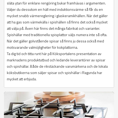
släta ytan för enklare rengöring bukar framhävas i argumenten.
Väljer du dessutom en häll med induktionsvärme så får du en
mycket snabb värmereglering i glaskeramikhällen. När det gäller
att ha gas som värmekälla i spishällen så finns det också mycket
att välja på. Även här finns det många fabrikat och varianter.
Spishällar med traditionella spisplattor väljs numera inte så ofta.
När det gäller golvstående spisar så finns ju dessa också med
motsvarande valmöjligheter för kokplattorna.
Ta dig tid och titta runt här på Köksportalens presentation av
marknadens produktutbud och ledande leverantörer av spisar
och spishällar. Både de rikstäckande varumärkena och de lokala
köksbutikerna som säljer spisar och spishällar i Ragunda har
mycket att erbjuda.