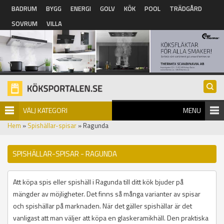
Hoppa till huvudinnehåll
BADRUM
BYGG
ENERGI
GOLV
KÖK
POOL
TRÄDGÅRD
SOVRUM
VILLA
VÄLJ KATEGORI
MENU
Hem
»
Spishällar-spisar
» Ragunda
SPISHÄLLAR-SPISAR - RAGUNDA
Att köpa spis eller spishäll i Ragunda till ditt kök bjuder på
mängder av möjligheter. Det finns så många varianter av spisar
och spishällar på marknaden. När det gäller spishällar är det
vanligast att man väljer att köpa en glaskeramikhäll. Den praktiska