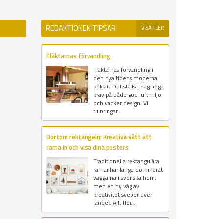
REDAKTIONEN TIPSAR
VISA FLER
Fläktarnas förvandling
Fläktarnas förvandling i
den nya tidens moderna
köksliv Det ställs i dag höga
krav på både god luftmiljö
och vacker design. Vi
tillbringar...
Bortom rektangeln: Kreativa sätt att
rama in och visa dina posters
Traditionella rektangulära
ramar har länge dominerat
väggarna i svenska hem,
men en ny våg av
kreativitet sveper över
landet. Allt fler...