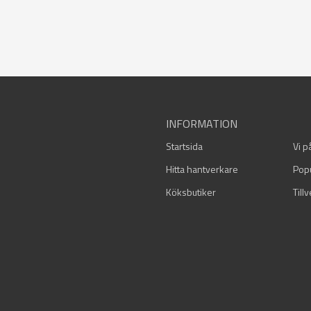
INFORMATION
Startsida
Vi p
Hitta hantverkare
Pop
Köksbutiker
Till