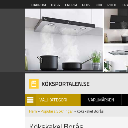
Hoppa till huvudinnehåll
BADRUM
BYGG
ENERGI
GOLV
KÖK
POOL
TR
VÄLJ KATEGORI
VARUMÄRKEN
BILDGALLERI
Hem
»
Populära Sökningar
» kökskakel Borås
Kökskakel Borås