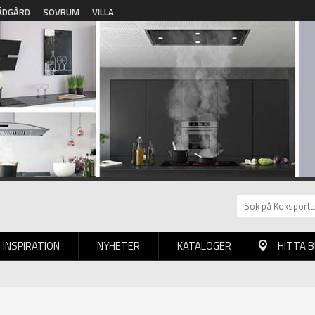
ÄDGÅRD
SOVRUM
VILLA
INSPIRATION
NYHETER
KATALOGER
HITTA 