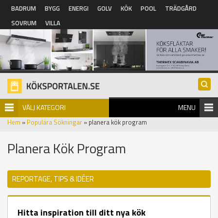
Hoppa till huvudinnehåll
BADRUM
BYGG
ENERGI
GOLV
KÖK
POOL
TRÄDGÅRD
SOVRUM
VILLA
VÄLJ KATEGORI
MENU
Hem
»
Populära Sökningar
» planera kök program
Planera Kök Program
REPORTAGE, TIPS & IDÉER
Hitta inspiration till ditt nya kök