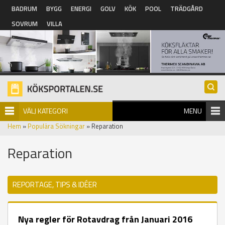
Hoppa till huvudinnehåll
BADRUM
BYGG
ENERGI
GOLV
KÖK
POOL
TRÄDGÅRD
SOVRUM
VILLA
VÄLJ KATEGORI
MENU
Hem
»
Populära Sökningar
» Reparation
Reparation
REPORTAGE, TIPS & IDÉER
Nya regler för Rotavdrag från Januari 2016