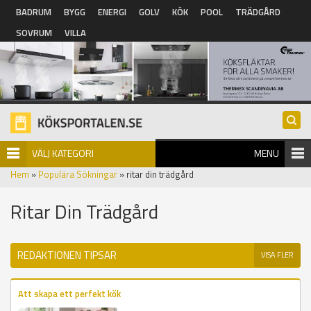
Hoppa till huvudinnehåll
BADRUM
BYGG
ENERGI
GOLV
KÖK
POOL
TRÄDGÅRD
SOVRUM
VILLA
VÄLJ KATEGORI
MENU
Hem
»
Populära Sökningar
» ritar din trädgård
Ritar Din Trädgård
REDAKTIONEN TIPSAR
VISA FLER
Att skapa ett perfekt kök