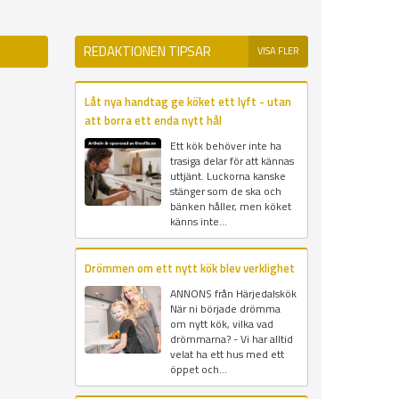
REDAKTIONEN TIPSAR
VISA FLER
Låt nya handtag ge köket ett lyft - utan
att borra ett enda nytt hål
Ett kök behöver inte ha
trasiga delar för att kännas
uttjänt. Luckorna kanske
stänger som de ska och
bänken håller, men köket
känns inte...
Drömmen om ett nytt kök blev verklighet
ANNONS från Härjedalskök
När ni började drömma
om nytt kök, vilka vad
drömmarna? - Vi har alltid
velat ha ett hus med ett
öppet och...