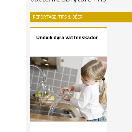
REPORTAGE, TIPS & IDÉER
Undvik dyra vattenskador