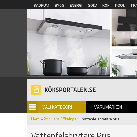
Hoppa till huvudinnehåll
BADRUM
BYGG
ENERGI
GOLV
KÖK
POOL
TR
VÄLJ KATEGORI
VARUMÄRKEN
BILDGALLERI
Hem
»
Populära Sökningar
» vattenfelsbrytare pris
Vattenfelsbrytare Pris