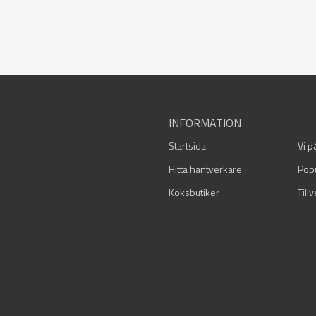
INFORMATION
Startsida
Vi p
Hitta hantverkare
Pop
Köksbutiker
Till