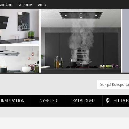
ÄDGÅRD
SOVRUM
VILLA
INSPIRATION
NYHETER
KATALOGER
HITTA 