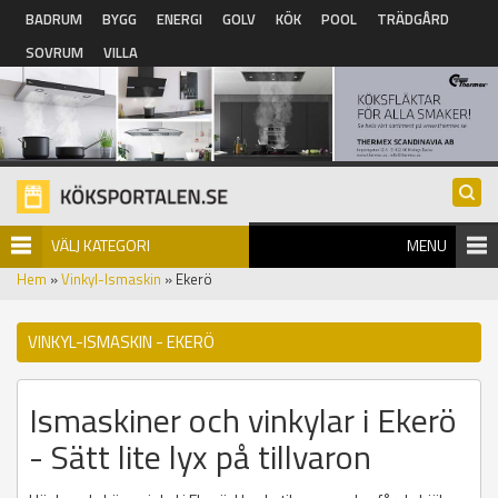
Hoppa till huvudinnehåll
BADRUM
BYGG
ENERGI
GOLV
KÖK
POOL
TRÄDGÅRD
SOVRUM
VILLA
VÄLJ KATEGORI
MENU
Hem
»
Vinkyl-Ismaskin
» Ekerö
VINKYL-ISMASKIN - EKERÖ
Ismaskiner och vinkylar i Ekerö
- Sätt lite lyx på tillvaron