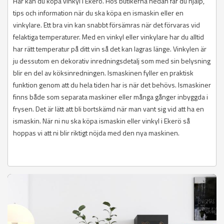
Här kan du köpa vinkyl i Ekerö. Hos butikerna nedan får du hjälp,
tips och information när du ska köpa en ismaskin eller en
vinkylare. Ett bra vin kan snabbt försämras när det förvaras vid
felaktiga temperaturer. Med en vinkyl eller vinkylare har du alltid
har rätt temperatur på ditt vin så det kan lagras länge. Vinkylen är
ju dessutom en dekorativ inredningsdetalj som med sin belysning
blir en del av köksinredningen. Ismaskinen fyller en praktisk
funktion genom att du hela tiden har is när det behövs. Ismaskiner
finns både som separata maskiner eller många gånger inbyggda i
frysen. Det är lätt att bli bortskämd när man vant sig vid att ha en
ismaskin. När ni nu ska köpa ismaskin eller vinkyl i Ekerö så
hoppas vi att ni blir riktigt nöjda med den nya maskinen.