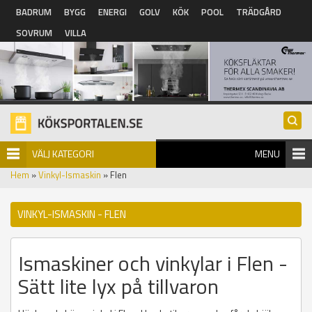
Hoppa till huvudinnehåll
BADRUM
BYGG
ENERGI
GOLV
KÖK
POOL
TRÄDGÅRD
SOVRUM
VILLA
VÄLJ KATEGORI
MENU
Hem
»
Vinkyl-Ismaskin
» Flen
VINKYL-ISMASKIN - FLEN
Ismaskiner och vinkylar i Flen -
Sätt lite lyx på tillvaron