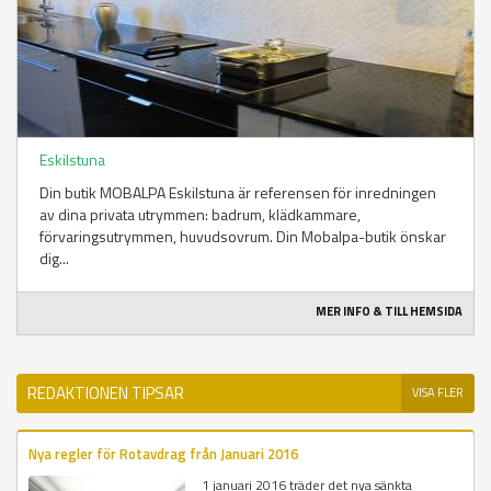
Eskilstuna
Din butik MOBALPA Eskilstuna är referensen för inredningen
av dina privata utrymmen: badrum, klädkammare,
förvaringsutrymmen, huvudsovrum. Din Mobalpa-butik önskar
dig...
MER INFO & TILL HEMSIDA
REDAKTIONEN TIPSAR
VISA FLER
Nya regler för Rotavdrag från Januari 2016
1 januari 2016 träder det nya sänkta