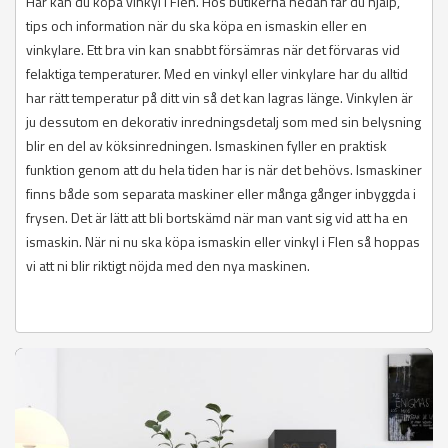
Här kan du köpa vinkyl i Flen. Hos butikerna nedan får du hjälp,
tips och information när du ska köpa en ismaskin eller en
vinkylare. Ett bra vin kan snabbt försämras när det förvaras vid
felaktiga temperaturer. Med en vinkyl eller vinkylare har du alltid
har rätt temperatur på ditt vin så det kan lagras länge. Vinkylen är
ju dessutom en dekorativ inredningsdetalj som med sin belysning
blir en del av köksinredningen. Ismaskinen fyller en praktisk
funktion genom att du hela tiden har is när det behövs. Ismaskiner
finns både som separata maskiner eller många gånger inbyggda i
frysen. Det är lätt att bli bortskämd när man vant sig vid att ha en
ismaskin. När ni nu ska köpa ismaskin eller vinkyl i Flen så hoppas
vi att ni blir riktigt nöjda med den nya maskinen.